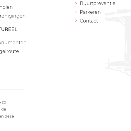
Buurtpreventie
holen
Parkeren
renigingen
Contact
TUREEL
onumenten
gelroute
e zo
n de
van deze