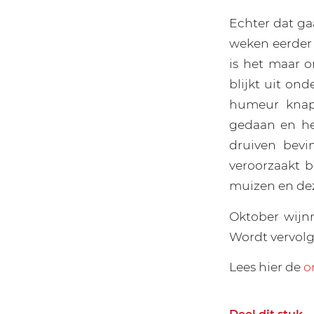
Echter dat ga
weken eerder 
is het maar o
blijkt uit on
humeur knapt
gedaan en het
druiven bevi
veroorzaakt b
muizen en deze
Oktober wijn
Wordt vervolg
Lees hier de
o