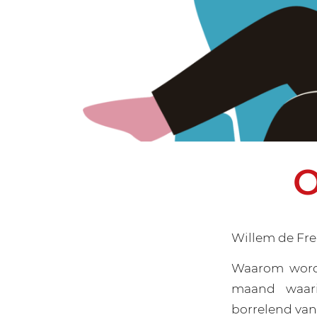
O
Willem de Fre
Waarom word
maand waari
borrelend van