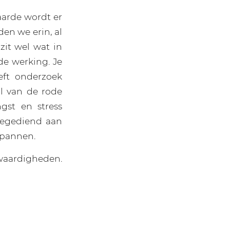
aarde wordt er
en we erin, al
zit wel wat in
de werking. Je
eft onderzoek
il van de rode
gst en stress
toegediend aan
tspannen.
waardigheden.