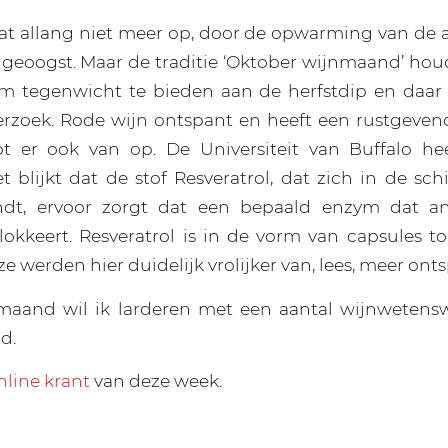
at allang niet meer op, door de opwarming van de 
geoogst. Maar de traditie ‘Oktober wijnmaand’ houd
m tegenwicht te bieden aan de herfstdip en daar 
derzoek. Rode wijn ontspant en heeft een rustgeven
 er ook van op. De Universiteit van Buffalo he
 blijkt dat de stof Resveratrol, dat zich in de sch
ndt, ervoor zorgt dat een bepaald enzym dat an
lokkeert. Resveratrol is in de vorm van capsules 
 werden hier duidelijk vrolijker van, lees, meer on
maand wil ik larderen met een aantal wijnwetens
d.
nline krant
van deze week.