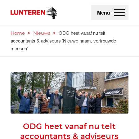
Menu
ODG heet vanaf nu telt
Home
>
Nieuws
>
accountants & adviseurs ’Nieuwe naam, vertrouwde
mensen’
ODG heet vanaf nu telt
accountants & adviseurs