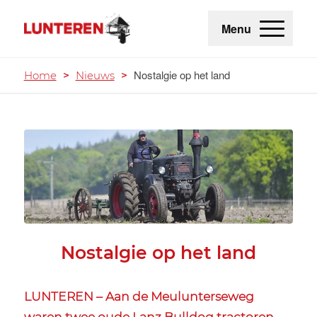
Menu
Nostalgie op het land
Home
>
Nieuws
>
Nostalgie op het land
LUNTEREN – Aan de Meulunterseweg
waren twee oude Lanz Bulldog tractoren