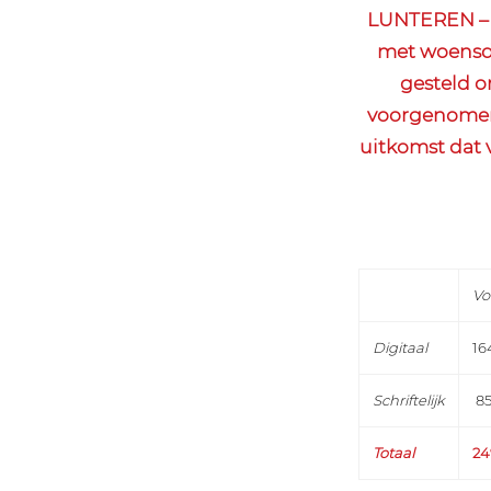
LUNTEREN – 
met woensda
gesteld 
voorgenomen 
uitkomst dat
Vo
Digitaal
16
Schriftelijk
8
Totaal
24