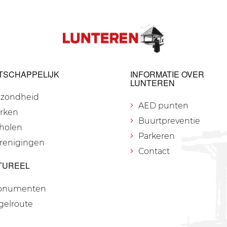
TSCHAPPELIJK
INFORMATIE OVER
LUNTEREN
zondheid
AED punten
rken
Buurtpreventie
holen
Parkeren
renigingen
Contact
TUREEL
onumenten
gelroute