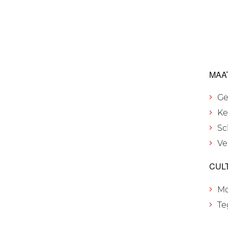
MAA
Ge
Ke
Sc
Ve
CUL
M
Te