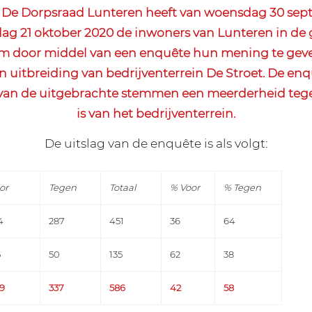
De Dorpsraad Lunteren heeft van woensdag 30 sept
g 21 oktober 2020 de inwoners van Lunteren in de
om door middel van een enquête hun mening te geve
uitbreiding van bedrijventerrein De Stroet. De enqu
 van de uitgebrachte stemmen een meerderheid tege
is van het bedrijventerrein.
De uitslag van de enquête is als volgt:
or
Tegen
Totaal
% Voor
% Tegen
4
287
451
36
64
5
50
135
62
38
9
337
586
42
58