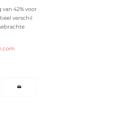
g van 42% voor
ieel verschil
tgebrachte
n.com