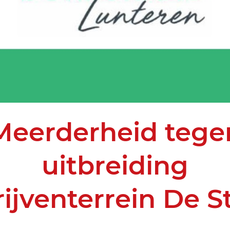
Meerderheid tege
uitbreiding
ijventerrein De S