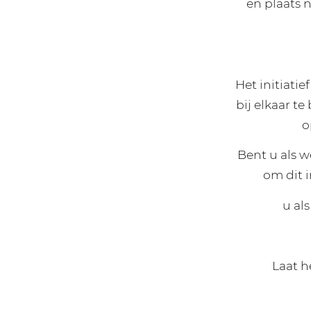
en plaats 
Het initiati
bij elkaar t
o
Bent u als 
om dit 
u al
Laat h