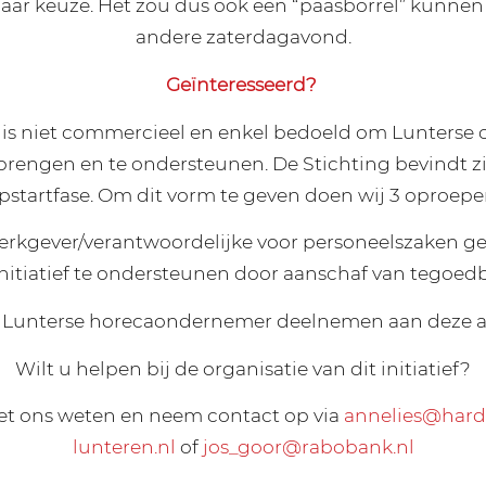
naar keuze. Het zou dus ook een “paasborrel” kunnen z
andere zaterdagavond.
Geïnteresseerd?
ef is niet commercieel en enkel bedoeld om Lunters
e brengen en te ondersteunen. De Stichting bevindt z
pstartfase. Om dit vorm te geven doen wij 3 oproepe
werkgever/verantwoordelijke voor personeelszaken ge
initiatief te ondersteunen door aanschaf van tegoe
s Lunterse horecaondernemer deelnemen aan deze a
Wilt u helpen bij de organisatie van dit initiatief?
et ons weten en neem contact op via
annelies@har
lunteren.nl
of
jos_goor@rabobank.nl