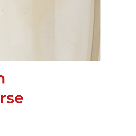
n
rse