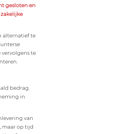
t gesloten en
zakelijke
lternatief te
Lunterse
vervolgens te
nteren.
ald bedrag.
neming in
nlevering van
 maar op tijd