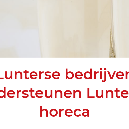
Lunterse bedrijve
dersteunen Lunte
horeca