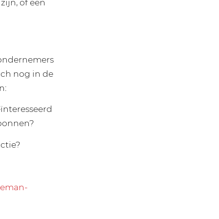
ijn, of een
e ondernemers
ich nog in de
n:
ïnteresseerd
dbonnen?
ctie?
deman-