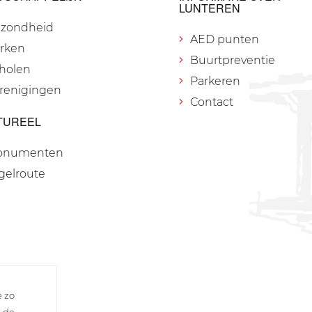
LUNTEREN
zondheid
AED punten
rken
Buurtpreventie
holen
Parkeren
renigingen
Contact
TUREEL
onumenten
gelroute
e zo