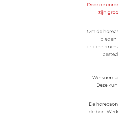
Door de coro
zijn gro
Om de horeca
bieden 
ondernemers 
bested
Werknemers
Deze kun
De horecaond
de bon. Werk