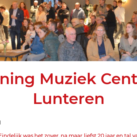
ning Muziek Cen
Lunteren
l
delijk was het zover, na maar liefst 20 jaar en tal 