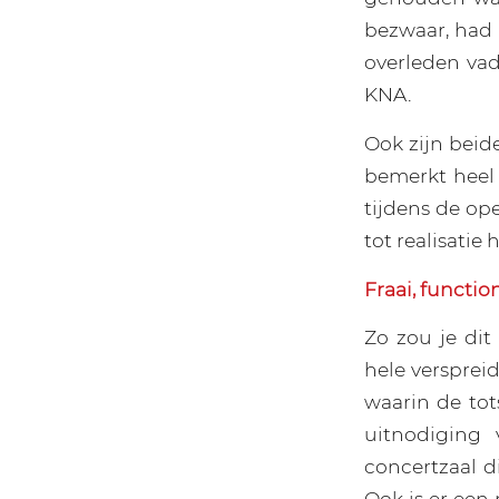
bezwaar, had 
overleden vad
KNA.
Ook zijn beide
bemerkt heel 
tijdens de op
tot realisatie 
Fraai, functio
Zo zou je di
hele versprei
waarin de to
uitnodiging 
concertzaal d
Ook is er een