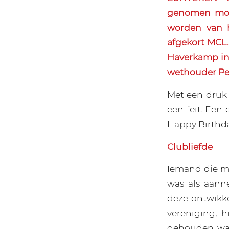
genomen moe
worden van h
afgekort MCL
Haverkamp in
wethouder Pet
Met een druk 
een feit. Ee
Happy Birthda
Clubliefde
Iemand die me
was als aann
deze ontwikke
vereniging, 
gehouden wan