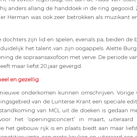
hij anders allang de handdoek in de ring gegooid. 
er Herman was ook zeer betrokken als muzikant en 
 dochters zijn lid en spelen, evenals pa, beiden de
duidelijk het talent van zijn oogappels. Alette Bur
ening de sopraansaxofoon met verve. De periode v
heeft maar liefst 20 jaar gevergd.
neel en gezellig
t nieuwe onderkomen kunnen omschrijven. Vorige w
dingsgebied van de Lunterse Krant een speciale edi
tstandkoming van MCL uit de doeken is gedaan met
voor het ‘openingsconcert’ in maart, uiteraar
ie het gebouw rijk is en plaats biedt aan maar lief
 repetitieruimte, een grote keuken en uiteraard een 