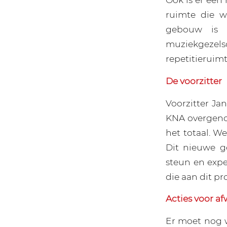
ruimte die w
gebouw is 
muziekgezels
repetitieruimt
De voorzitter
Voorzitter Ja
KNA overgeno
het totaal. W
Dit nieuwe g
steun en expe
die aan dit p
Acties voor af
Er moet nog w