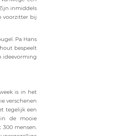
Zijn inmiddels
voorzitter bij
 bugel. Pa Hans
ghout bespeelt
an ideevorming
eek is in het
tie verschenen
 tegelijk een
d in de mooie
st 300 mensen.
supergezellige