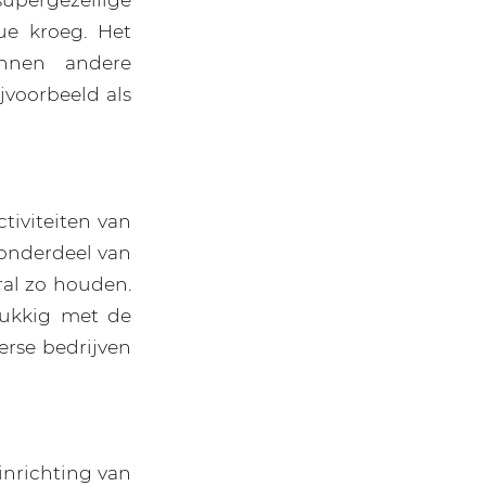
ue kroeg. Het
nnen andere
voorbeeld als
tiviteiten van
onderdeel van
ral zo houden.
lukkig met de
erse bedrijven
inrichting van