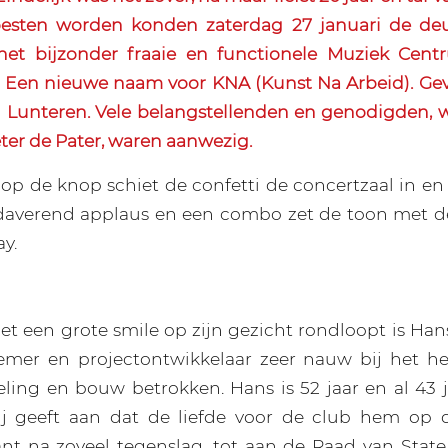
sten worden konden zaterdag 27 januari de de
et bijzonder fraaie en functionele Muziek Cent
. Een nieuwe naam voor KNA (Kunst Na Arbeid). Gev
 Lunteren. Vele belangstellenden en genodigden, 
er de Pater, waren aanwezig.
op de knop schiet de confetti de concertzaal in en
n daverend applaus en een combo zet de toon met d
y.
t een grote smile op zijn gezicht rondloopt is Ha
emer en projectontwikkelaar zeer nauw bij het he
ling en bouw betrokken. Hans is 52 jaar en al 43 j
hij geeft aan dat de liefde voor de club hem op 
t na zoveel tegenslag, tot aan de Raad van Stat