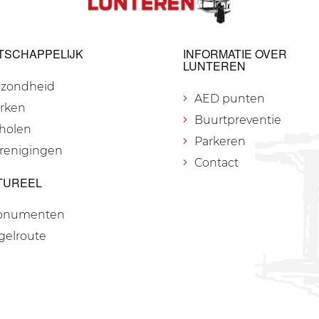
TSCHAPPELIJK
INFORMATIE OVER
LUNTEREN
zondheid
AED punten
rken
Buurtpreventie
holen
Parkeren
renigingen
Contact
TUREEL
onumenten
gelroute