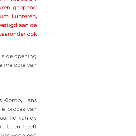
uren geopend
rum Lunteren,
estigd aan de
waaronder ook
 is de opening
e melodie van
ns Klomp, Hans
le proces van
aar lid van de
de been heeft
e vanwege een