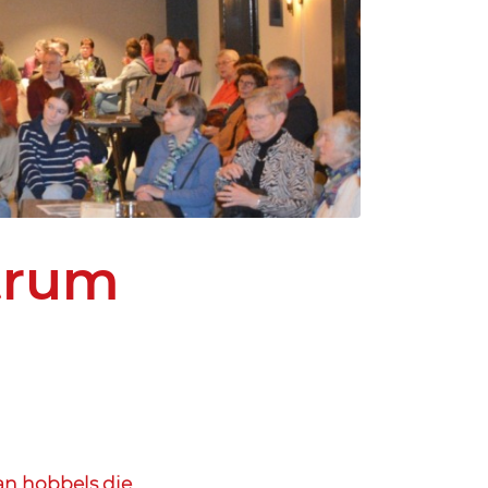
trum
van hobbels die