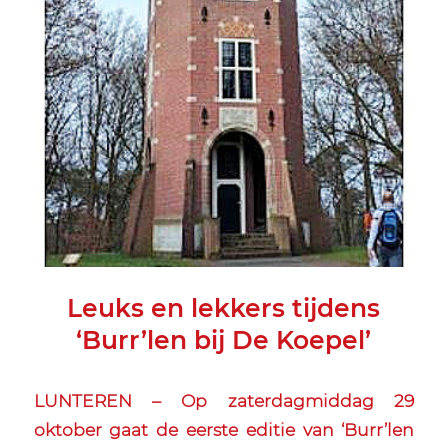
Leuks en lekkers tijdens
‘Burr’len bij De Koepel’
LUNTEREN – Op zaterdagmiddag 29
oktober gaat de eerste editie van ‘Burr’len