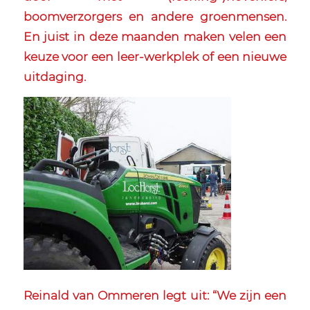
boomverzorgers en andere groenmensen.
En juist in deze maanden maken velen een
keuze voor een leer-werkplek of een nieuwe
uitdaging.
Reinald van Ommeren legt uit: “We zijn een