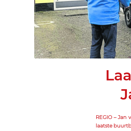
Laa
J
REGIO – Jan v
laatste buurtb