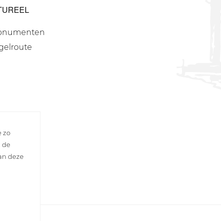
TUREEL
onumenten
gelroute
e zo
n de
van deze