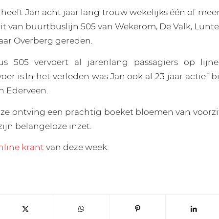
er heeft Jan acht jaar lang trouw wekelijks één of mee
rit van buurtbuslijn 505 van Wekerom, De Valk, Lunte
aar Overberg gereden.
s 505 vervoert al jarenlang passagiers op lij
er is.In het verleden was Jan ook al 23 jaar actief bij
n Ederveen.
ze ontving een prachtig boeket bloemen van voorzi
zijn belangeloze inzet.
nline krant
van deze week.