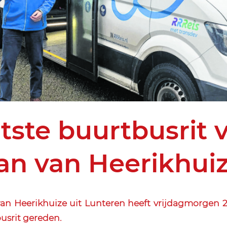
tste buurtbusrit 
an van Heerikhui
an Heerikhuize uit Lunteren heeft vrijdagmorgen 2
usrit gereden.