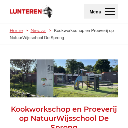
Menu
Kookworkschop en Proeverij op
Home
>
Nieuws
>
NatuurWijsschool De Sprong
Kookworkschop en Proeverij
op NatuurWijsschool De
Sprong