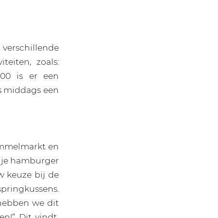
verschillende
teiten, zoals:
:00 is er een
’s middags een
rommelmarkt en
odje hamburger
 keuze bij de
springkussens.
 hebben we dit
n!” Dit vindt