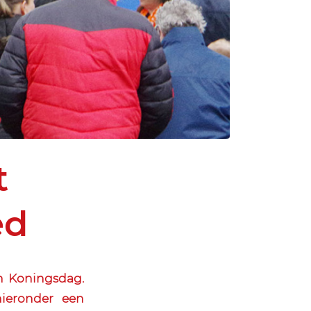
t
ed
n Koningsdag.
ieronder een