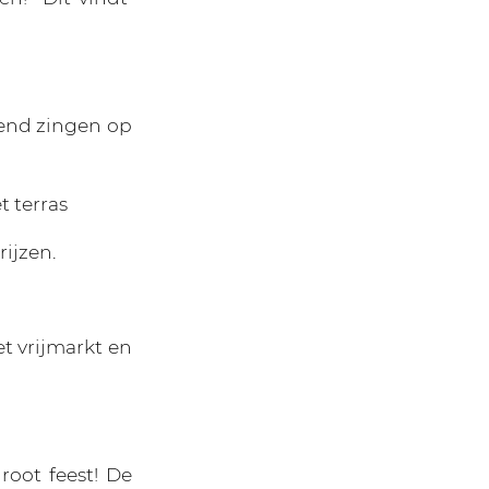
tend zingen op
t terras
ijzen.
t vrijmarkt en
oot feest! De