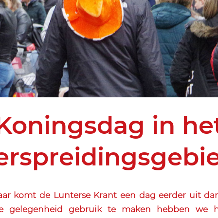
Koningsdag in he
erspreidingsgebi
jaar komt de Lunterse Krant een dag eerder uit da
 gelegenheid gebruik te maken hebben we h