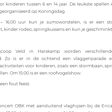
or kinderen tussen 6 en 14 jaar. De leukste spellen 
georganiseerd op Koningsdag.
 – 16.00 uur kun je sumoworstelen, is er een s
, kinder rodeo, springkussens en kun je geschmink
scoop Veld in Harskamp worden verschillende 
d. Zo is er in de ochtend een vlaggenparade e
activiteiten voor kinderen, zoals: een stormbaan, s
len. Om 15:00 is er een roofvogelshow.
 een fout feest.
 Concert OBK met aansluitend vlaghijsen bij de Erica