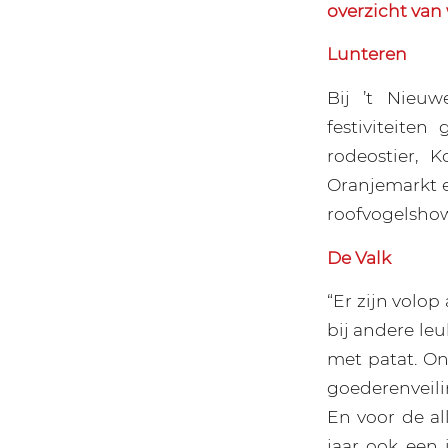
overzicht van 
Lunteren
Bij ’t Nieuw
festiviteiten
rodeostier, 
Oranjemarkt e
roofvogelshow
De Valk
“Er zijn volo
bij andere le
met patat. O
goederenveili
En voor de al
jaar ook een 