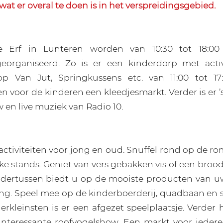
wat er overal te doen is in het verspreidingsgebied.
e Erf in Lunteren worden van 10:30 tot 18:00 
 georganiseerd. Zo is er een kinderdorp met activi
Kop Van Jut, Springkussens etc. van 11:00 tot 17
n voor de kinderen een kleedjesmarkt. Verder is er 
 en live muziek van Radio 10.
p activiteiten voor jong en oud. Snuffel rond op de 
uke stands. Geniet van vers gebakken vis of een bro
ndertussen biedt u op de mooiste producten van uw
ng. Speel mee op de kinderboerderij, quadbaan en 
lerkleinsten is er een afgezet speelplaatsje. Verder
interessante roofvogelshow. Een markt voor iederee