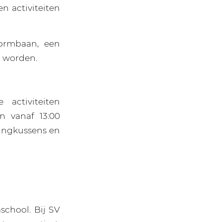
en activiteiten
tormbaan, een
t worden.
activiteiten
n vanaf 13:00
pringkussens en
school. Bij SV