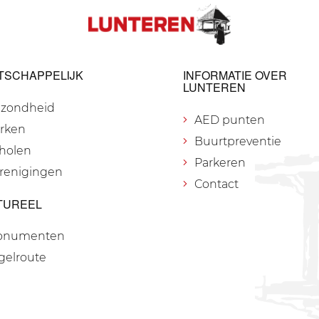
TSCHAPPELIJK
INFORMATIE OVER
LUNTEREN
zondheid
AED punten
rken
Buurtpreventie
holen
Parkeren
renigingen
Contact
TUREEL
onumenten
gelroute