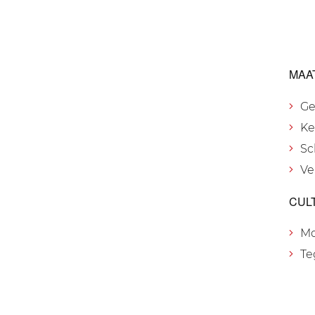
MAA
Ge
Ke
Sc
Ve
CUL
M
Te