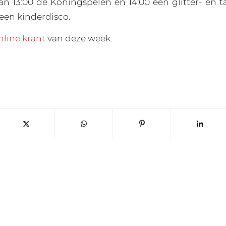
van 13:00 de Koningspelen en 14:00 een glitter- en t
 een kinderdisco.
nline krant
van deze week.