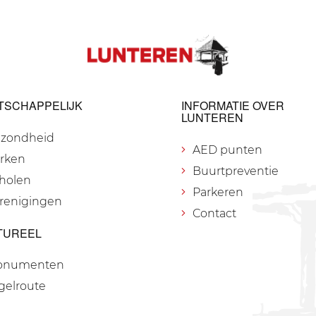
TSCHAPPELIJK
INFORMATIE OVER
LUNTEREN
zondheid
AED punten
rken
Buurtpreventie
holen
Parkeren
renigingen
Contact
TUREEL
onumenten
gelroute