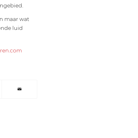
engebied.
en maar wat
ende luid
ren.com