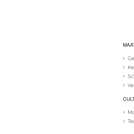
MAA
Ge
Ke
Sc
Ve
CUL
M
Te