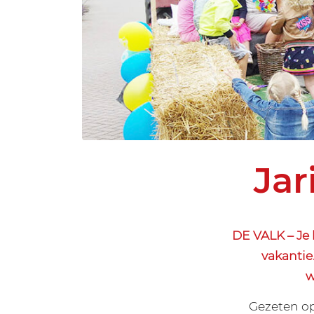
Jar
DE VALK – Je 
vakantie
w
Gezeten op