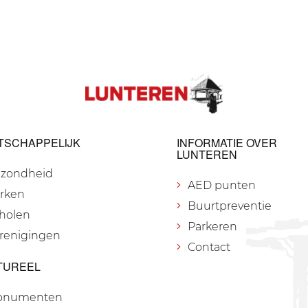
TSCHAPPELIJK
INFORMATIE OVER
LUNTEREN
zondheid
AED punten
rken
Buurtpreventie
holen
Parkeren
renigingen
Contact
TUREEL
onumenten