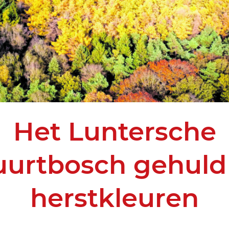
Het Luntersche
urtbosch gehuld
herstkleuren