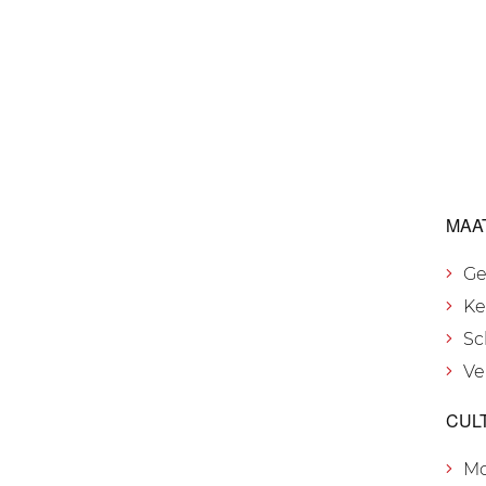
MAA
Ge
Ke
Sc
Ve
CUL
M