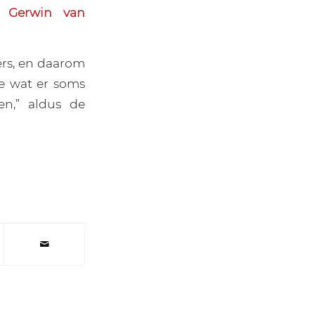
f Gerwin van
ers, en daarom
e wat er soms
en,” aldus de