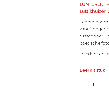
LUNTEREN – 
Luttikhuizen 
“Iedere boom 
vanaf hogere
tussendoor k
poëtische fot
Lees hier de
o
Deel dit stuk