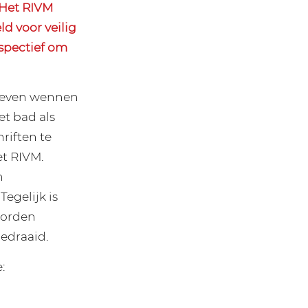
 Het RIVM
d voor veilig
spectief om
l even wennen
et bad als
riften te
et RIVM.
n
egelijk is
worden
edraaid.
: