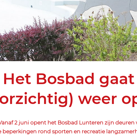
Het Bosbad gaat
orzichtig) weer 
naf 2 juni opent het Bosbad Lunteren zijn deuren 
e beperkingen rond sporten en recreatie langzame