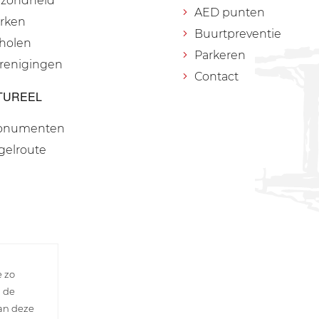
zondheid
AED punten
rken
Buurtpreventie
holen
Parkeren
renigingen
Contact
TUREEL
onumenten
gelroute
e zo
n de
van deze