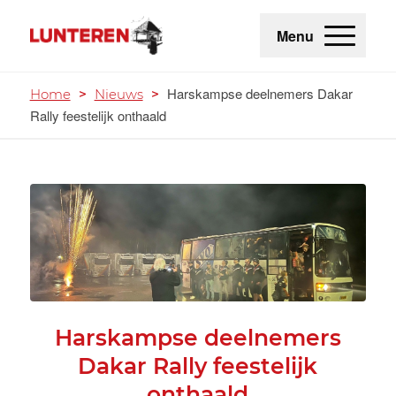
Menu
Harskampse deelnemers Dakar
Home
>
Nieuws
>
Rally feestelijk onthaald
Harskampse deelnemers
Dakar Rally feestelijk
onthaald