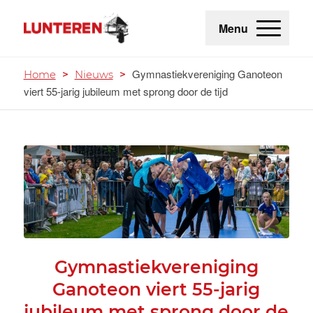
Menu
Gymnastiekvereniging Ganoteon
Home
>
Nieuws
>
viert 55-jarig jubileum met sprong door de tijd
Gymnastiekvereniging
Ganoteon viert 55-jarig
jubileum met sprong door de