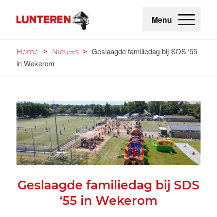
Menu
Geslaagde familiedag bij SDS ‘55
Home
>
Nieuws
>
in Wekerom
Geslaagde familiedag bij SDS
‘55 in Wekerom