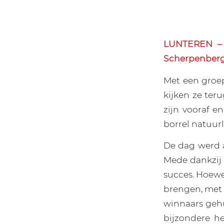
LUNTEREN – 
Scherpenbergh
Met een groe
kijken ze ter
zijn vooraf 
borrel natuurl
De dag werd 
Mede dankzij
succes. Hoewe
brengen, met 
winnaars gehu
bijzondere h