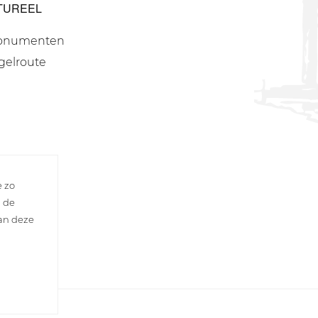
TUREEL
onumenten
gelroute
e zo
n de
van deze