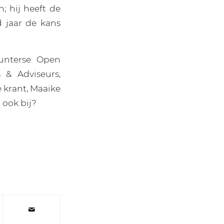
 hij heeft de
d jaar de kans
Lunterse Open
 & Adviseurs,
 krant, Maaike
 ook bij?