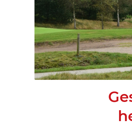
Ges
h