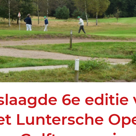
laagde 6e editie
et Luntersche Op