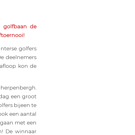
 golfbaan de
toernooi!
terse golfers
 De deelnemers
afloop kon de
cherpenbergh.
dag een groot
fers bijeen te
ook een aantal
gegaan met een
n! De winnaar