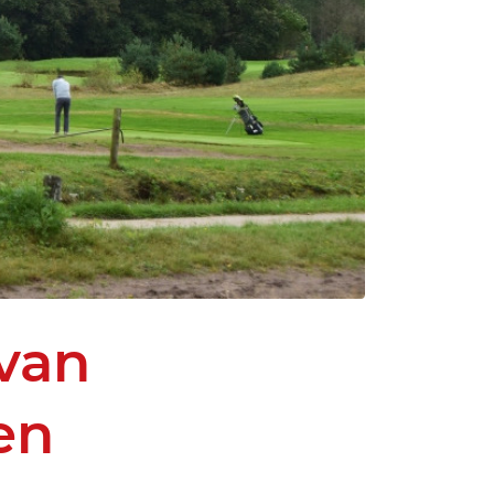
 van
en