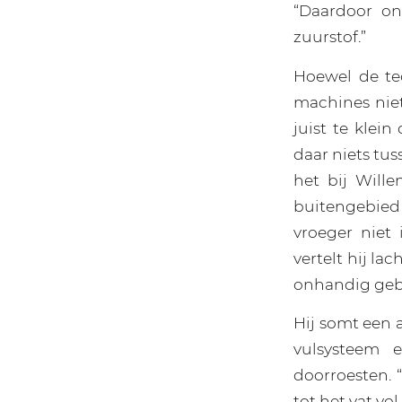
“Daardoor on
zuurstof.”
Hoewel de te
machines niet
juist te klein
daar niets tu
het bij Will
buitengebied 
vroeger niet
vertelt hij la
onhandig ge
Hij somt een 
vulsysteem 
doorroesten. 
tot het vat vo