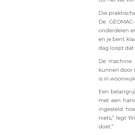
Die praktisch
De GEOMAC-ma
onderdelen e
en je bent kla
dag loopt dat 
De machine i
kunnen door vri
is in woonwijk
Een belangrij
met een hand
ingesteld hoe
niets,” legt W
doet.”