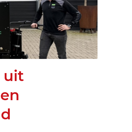
 uit
len
nd