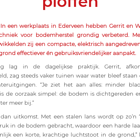
ploffen
n een werkplaats in Ederveen hebben Gerrit en W
chniek voor bodemherstel grondig verbeterd. Me
kkelden zij een compacte, elektrisch aangedreve
grond effectiever én gebruiksvriendelijker aanpakt.
g lag in de dagelijkse praktijk. Gerrit, afk
ld, zag steeds vaker tuinen waar water bleef staa
teruitgingen. “Je ziet het aan alles: minder blad
 is de oorzaak simpel: de bodem is dichtgereden 
ter meer bij.”
 dan uitkomst. Met een stalen lans wordt op zo’n
druk in de bodem gebracht, waardoor een harde laa
nlijk een korte, krachtige luchtstoot in de grond,” l