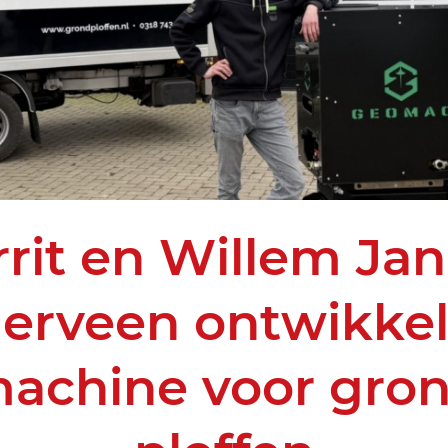
rit en Willem Jan
erveen ontwikke
achine voor gro