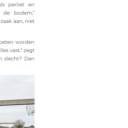
ls perliet en
n de bodem,”
rzaak aan, niet
moeten worden
les vast,” zegt
ch slecht? Dan