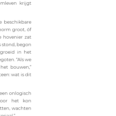
mleven krijgt
e beschikbare
norm groot, óf
de hovenier zat
s stond, begon
groeid in het
goten. “Als we
 het bouwen,”
een: wat is dit
 een onlogisch
door het kon
etten, wachten
eriaal.”