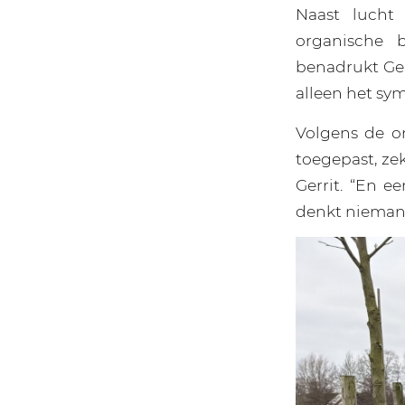
Naast lucht 
organische 
benadrukt Gerr
alleen het sy
Volgens de o
toegepast, zek
Gerrit. “En e
denkt nieman