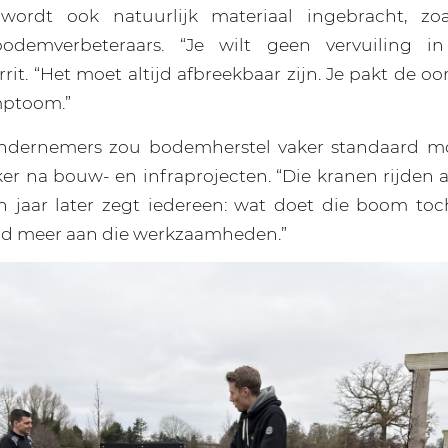
wordt ook natuurlijk materiaal ingebracht, zoa
bodemverbeteraars. “Je wilt geen vervuiling i
it. “Het moet altijd afbreekbaar zijn. Je pakt de oo
mptoom.”
ndernemers zou bodemherstel vaker standaard 
er na bouw- en infraprojecten. “Die kranen rijden al
en jaar later zegt iedereen: wat doet die boom to
d meer aan die werkzaamheden.”