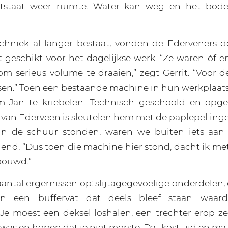
tstaat weer ruimte. Water kan weg en het bode
chniek al langer bestaat, vonden de Ederveners d
 geschikt voor het dagelijkse werk. “Ze waren óf e
 om serieus volume te draaien,” zegt Gerrit. “Voor 
ssen.” Toen een bestaande machine in hun werkplaat
em Jan te kriebelen. Technisch geschoold en opge
van Ederveen is sleutelen hem met de paplepel inge
 in de schuur stonden, waren we buiten iets aan
chend. “Dus toen die machine hier stond, dacht ik met
bouwd.”
aantal ergernissen op: slijtagegevoelige onderdelen,
en een buffervat dat deels bleef staan waar
“Je moest een deksel loshalen, een trechter erop z
l was en hopen dat je niet morste. Dat kost tijd en mat