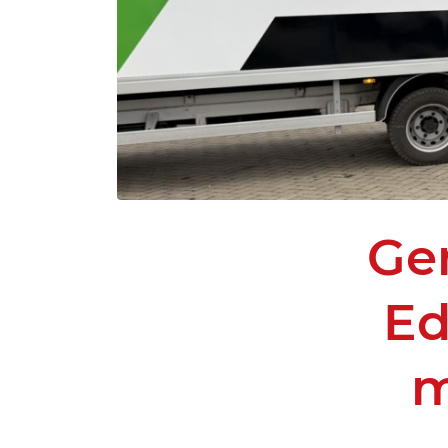
Ger
Ed
m