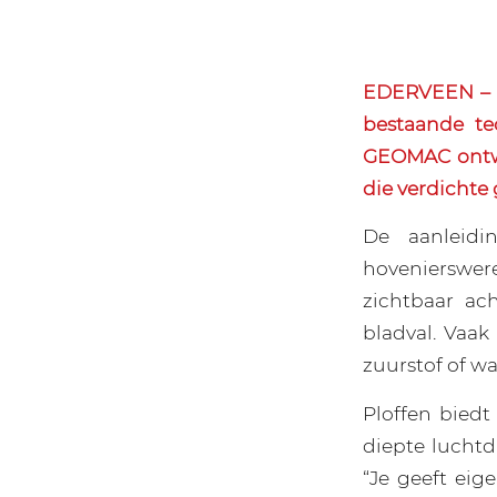
EDERVEEN – I
bestaande te
GEOMAC ontwi
die verdichte 
De aanleidin
hovenierswere
zichtbaar ach
bladval. Vaak
zuurstof of wa
Ploffen biedt
diepte lucht
“Je geeft eige