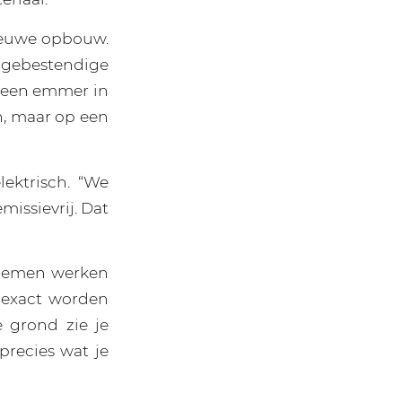
nieuwe opbouw.
agebestendige
 een emmer in
en, maar op een
ektrisch. “We
emissievrij. Dat
ystemen werken
 exact worden
e grond zie je
 precies wat je