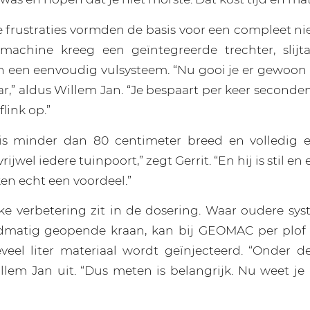
e frustraties vormden de basis voor een compleet 
chine kreeg een geïntegreerde trechter, slijt
n een eenvoudig vulsysteem. “Nu gooi je er gewoon
ar,” aldus Willem Jan. “Je bespaart per keer second
flink op.”
s minder dan 80 centimeter breed en volledig el
jwel iedere tuinpoort,” zegt Gerrit. “En hij is stil en 
en echt een voordeel.”
ke verbetering zit in de dosering. Waar oudere s
matig geopende kraan, kan bij GEOMAC per plof
veel liter materiaal wordt geïnjecteerd. “Onder d
illem Jan uit. “Dus meten is belangrijk. Nu weet je