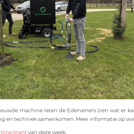
euwde machine laten de Ederveners zien wat er ka
ring en techniek samenkomen. Meer informatie op 
nline krant
van deze week.