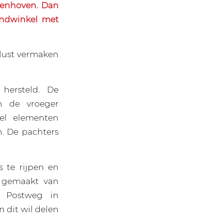
lenhoven. Dan
andwinkel met
tlust vermaken
hersteld. De
n de vroeger
eel elementen
n. De pachters
 te rijpen en
n gemaakt van
e Postweg in
n dit wil delen