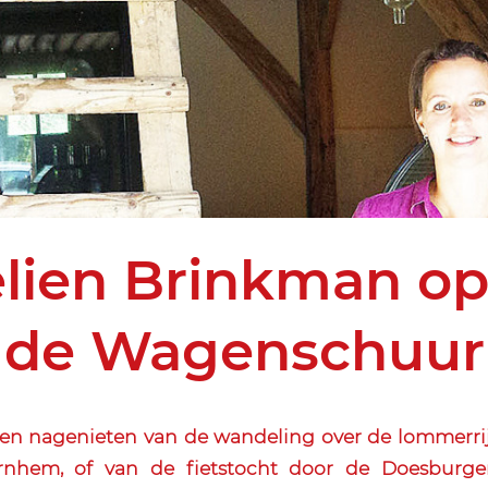
lien Brinkman o
de Wagenschuur
en nagenieten van de wandeling over de lommerri
rnhem, of van de fietstocht door de Doesburge