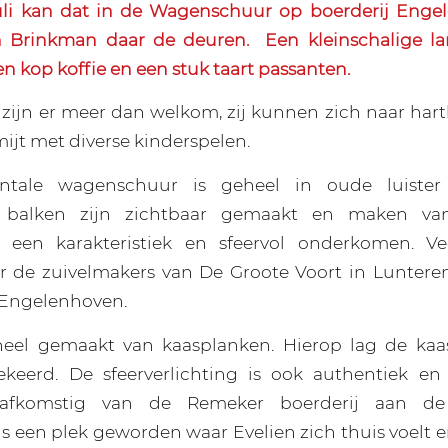
juli kan dat in de Wagenschuur op boerderij Enge
n Brinkman daar de deuren.
Een kleinschalige l
n kop koffie en een stuk taart passanten.
zijn er meer dan welkom, zij kunnen zich naar har
mijt met diverse kinderspelen.
ale wagenschuur is geheel in oude luister 
balken zijn zichtbaar gemaakt en maken va
een karakteristiek en sfeervol onderkomen. V
r de zuivelmakers van De Groote Voort in Luntere
 Engelenhoven.
heel gemaakt van kaasplanken. Hierop lag de kaas
ekeerd. De sfeerverlichting is ook authentiek e
, afkomstig van de Remeker boerderij aan d
s een plek geworden waar Evelien zich thuis voelt e