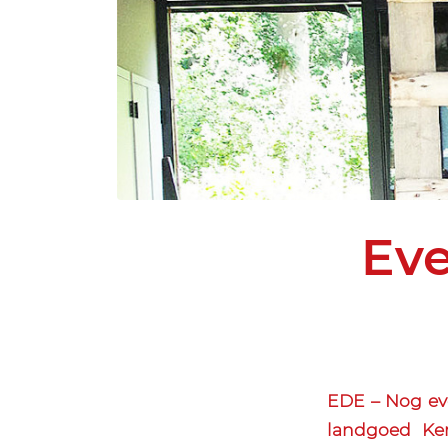
Eve
EDE – Nog ev
landgoed Ke