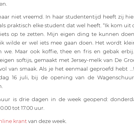
en.
haar niet vreemd. In haar studententijd heeft zij hi
s praktisch elke student dat wel heeft. “Ik kom uit
 iets op te zetten. Mijn eigen ding te kunnen doe
ik wilde er wel iets mee gaan doen. Het wordt klei
 we. Maar ook koffie, thee en fris en gebak erbij.
eigen softijs, gemaakt met Jersey-melk van De Gro
el vol van smaak. Als je het eenmaal geproefd hebt …
dag 16 juli, bij de opening van de Wagenschuur
.
ur is drie dagen in de week geopend: donderda
0.00 tot 17.00 uur.
nline krant
van deze week.