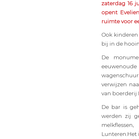
zaterdag 16 
opent Evelie
ruimte voor ee
Ook kinderen 
bij in de hooi
De monument
eeuwenoude 
wagenschuur 
verwijzen naa
van boerderij
De bar is ge
werden zij g
melkflessen
Lunteren.Het i