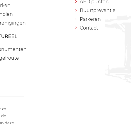
AED punten
rken
Buurtpreventie
holen
Parkeren
renigingen
Contact
TUREEL
onumenten
gelroute
e zo
n de
van deze