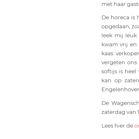
met haar gast
De horeca is 
opgedaan, zoal
leek mij leuk
kwam vrij en 
kaas verkopen
vergeten ons 
softijs is he
kan op zater
Engelenhoven
De Wagenschu
zaterdag van 1
Lees hier de
o