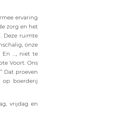
ermee ervaring
 de zorg en het
n. Deze ruimte
nschalig, onze
 En …, niet te
ote Voort. Ons
!” Dat proeven
 op boerderij
g, vrijdag en