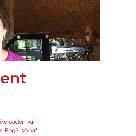
pent
jke paden van
r Eng? Vanaf