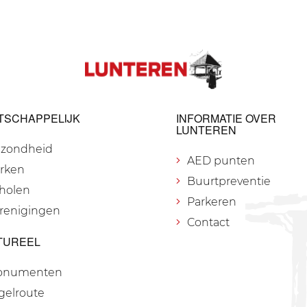
TSCHAPPELIJK
INFORMATIE OVER
LUNTEREN
zondheid
AED punten
rken
Buurtpreventie
holen
Parkeren
renigingen
Contact
TUREEL
onumenten
gelroute