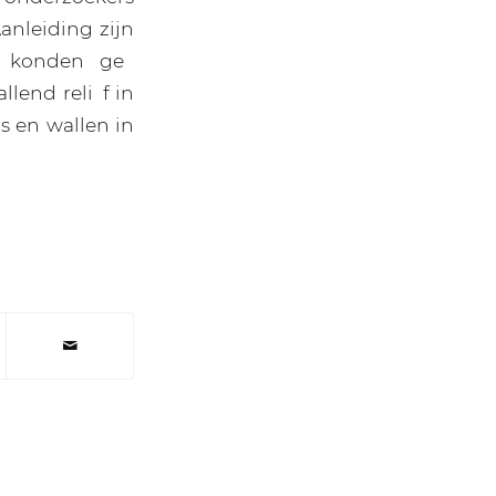
anleiding zijn
ct konden ge
lend reli f in
s en wallen in