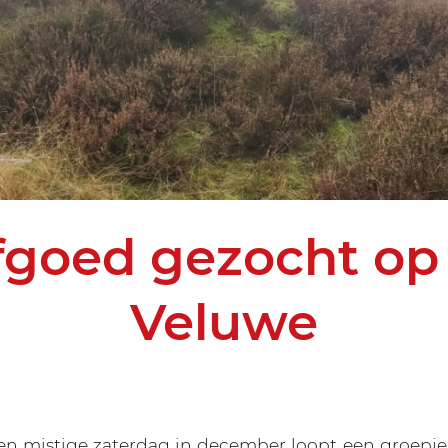
fgoed gezocht op
Veluwe
en mistige zaterdag in december loopt een groepje