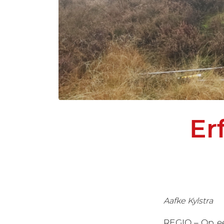
Er
Aafke Kylstra
REGIO – Op e