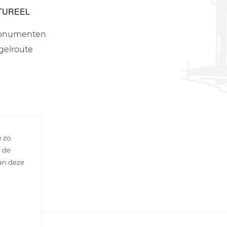
TUREEL
onumenten
gelroute
e zo
n de
van deze