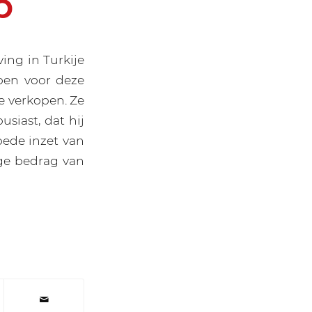
p
ing in Turkije
oen voor deze
e verkopen. Ze
siast, dat hij
oede inzet van
ge bedrag van