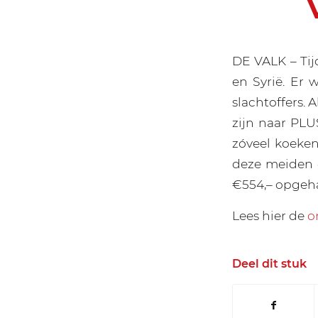
DE VALK – Tij
en Syrië. Er
slachtoffers.
zijn naar PL
zóveel koeken
deze meiden 
€554,– opgeh
Lees hier de
o
Deel dit stuk