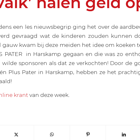
Valk’ halen geld o
dens een les nieuwsbegrip ging het over de aardbev
 werd gevraagd wat de kinderen zouden kunnen d
 Al gauw kwam bij deze meiden het idee om koeken t
US PATER
in Harskamp gegaan en die was zo enthou
 wilde sponsoren als dat ze verkochten! Door de g
én Plus Pater in Harskamp, hebben ze het prachti
aald!
nline krant
van deze week.