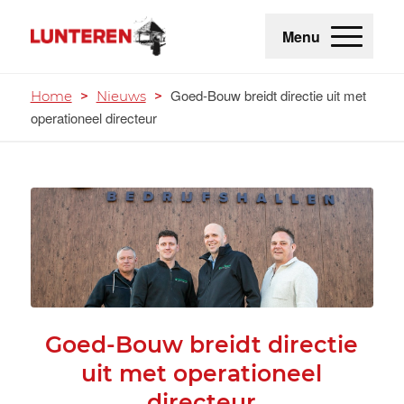
Menu
Goed-Bouw breidt directie uit met
Home
>
Nieuws
>
operationeel directeur
Goed-Bouw breidt directie
uit met operationeel
directeur