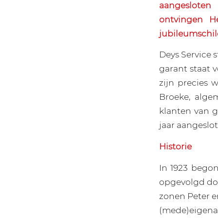
aangesloten
ontvingen He
jubileumschil
Deys Service 
garant staat 
zijn precies 
Broeke, alge
klanten van gr
jaar aangeslot
Historie
In 1923 begon
opgevolgd doo
zonen Peter 
(mede)eigenaa