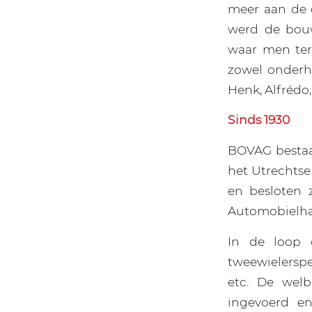
meer aan de 
werd de bouw
waar men ter
zowel onderh
Henk, Alfrédo, 
Sinds 1930
BOVAG bestaat
het Utrechtse
en besloten 
Automobielha
In de loop d
tweewielerspe
etc. De wel
ingevoerd en