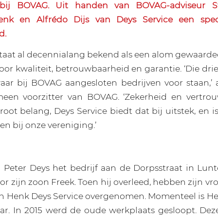
 bij BOVAG. Uit handen van BOVAG-adviseur St
nk en Alfrédo Dijs van Deys Service een spec
d.
staat al decennialang bekend als een alom gewaardee
voor kwaliteit, betrouwbaarheid en garantie. ‘Die dr
waar bij BOVAG aangesloten bedrijven voor staan,’
meen voorzitter van BOVAG. ‘Zekerheid en vertrou
oot belang, Deys Service biedt dat bij uitstek, en 
en bij onze vereniging.’
 Peter Deys het bedrijf aan de Dorpsstraat in Lunt
r zijn zoon Freek. Toen hij overleed, hebben zijn v
en Henk Deys Service overgenomen. Momenteel is He
r. In 2015 werd de oude werkplaats gesloopt. Dez