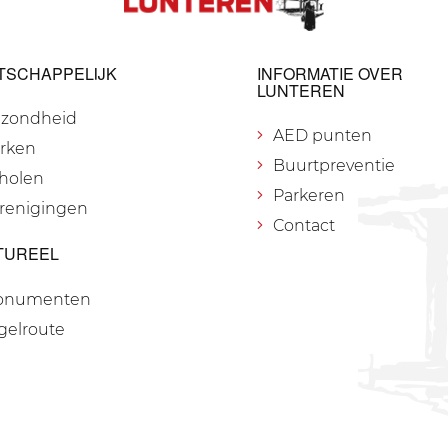
TSCHAPPELIJK
INFORMATIE OVER
LUNTEREN
zondheid
AED punten
rken
Buurtpreventie
holen
Parkeren
renigingen
Contact
TUREEL
onumenten
gelroute