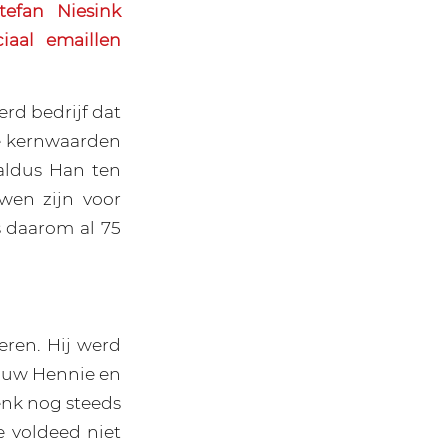
efan Niesink
iaal emaillen
rd bedrijf dat
ie kernwaarden
 aldus Han ten
wen zijn voor
is daarom al 75
eren. Hij werd
rouw Hennie en
nk nog steeds
e voldeed niet