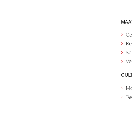
MAA
Ge
Ke
Sc
Ve
CUL
M
Te