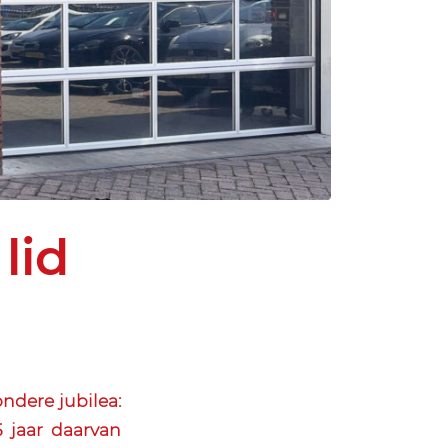
lid
ondere jubilea:
5 jaar daarvan