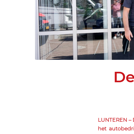
De
LUNTEREN – Dey
het autobedri