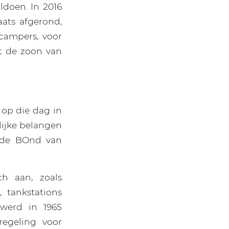
doen. In 2016
ats afgerond,
campers, voor
t de zoon van
 op die dag in
lijke belangen
d de BOnd van
ch aan, zoals
, tankstations
werd in 1965
regeling voor