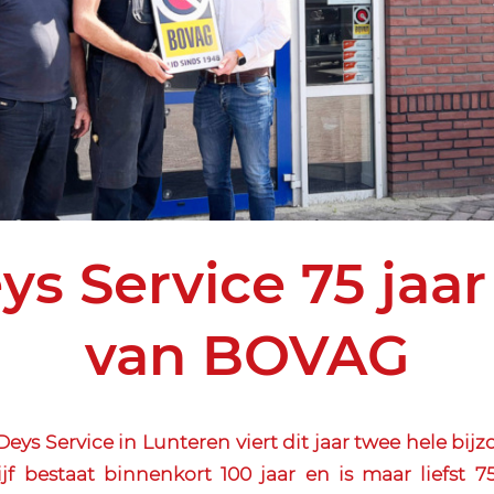
ys Service 75 jaar 
van BOVAG
s Service in Lunteren viert dit jaar twee hele bijz
jf bestaat binnenkort 100 jaar en is maar liefst 7