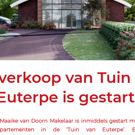
verkoop van Tuin
Euterpe is gestart
aaike van Doorn Makelaar is inmiddels gestart m
artementen in de ‘Tuin van Euterpe’. E