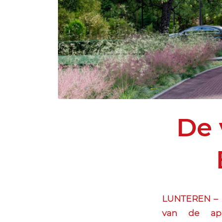
De 
LUNTEREN – M
van de app