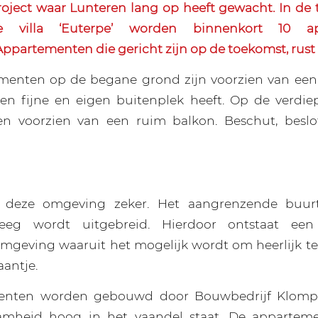
ject waar Lunteren lang op heeft gewacht. In de t
e villa ‘Euterpe’ worden binnenkort 10 ap
 Appartementen die gericht zijn op de toekomst, rust
menten op de begane grond zijn voorzien van een h
en fijne en eigen buitenplek heeft. Op de verdiep
n voorzien van een ruim balkon. Beschut, beslo
 deze omgeving zeker. Het aangrenzende buur
eeg wordt uitgebreid. Hierdoor ontstaat een 
mgeving waaruit het mogelijk wordt om heerlijk t
aantje.
enten worden gebouwd door Bouwbedrijf Klomp 
amheid hoog in het vaandel staat. De appartem