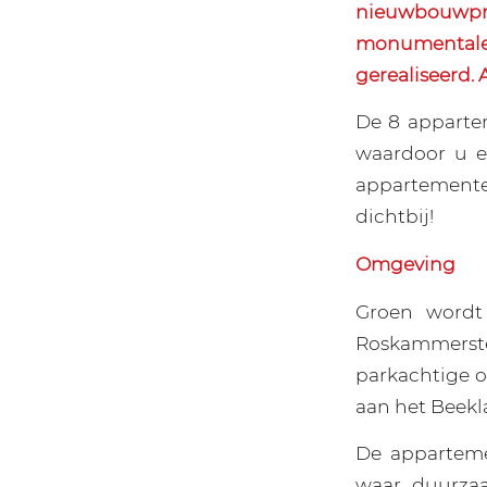
nieuwbouwpro
monumental
gerealiseerd.
De 8 apparte
waardoor u e
appartemente
dichtbij!
Omgeving
Groen wordt
Roskammerst
parkachtige o
aan het Beekl
De appartem
waar duurza