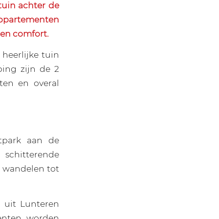
uin achter de
partementen
 en comfort.
eerlijke tuin
ing zijn de 2
ten en overal
tpark aan de
schitterende
e wandelen tot
uit Lunteren
enten worden