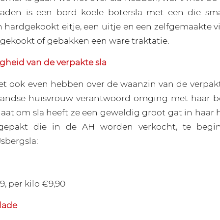
raden is een bord koele botersla met een die smak
n hardgekookt eitje, een uitje en een zelfgemaakte v
 gekookt of gebakken een ware traktatie.
gheid van de verpakte sla
 ook even hebben over de waanzin van de verpakte
landse huisvrouw verantwoord omging met haar 
aat om sla heeft ze een geweldig groot gat in haar 
tgepakt die in de AH worden verkocht, te begi
sbergsla:
, per kilo €9,90
lade