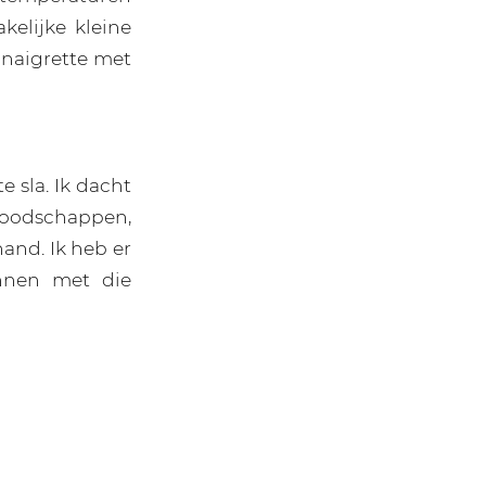
elijke kleine
inaigrette met
 sla. Ik dacht
boodschappen,
hand. Ik heb er
nnen met die