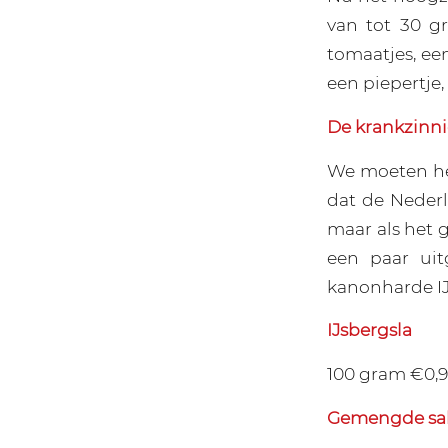
van tot 30 g
tomaatjes, ee
een piepertje,
De krankzinni
We moeten het
dat de Neder
maar als het g
een paar ui
kanonharde IJ
IJsbergsla
100 gram €0,99
Gemengde sa