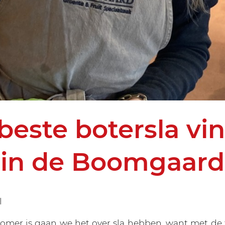
beste botersla vin
in de Boomgaard
l
omer is gaan we het over sla hebben, want met de