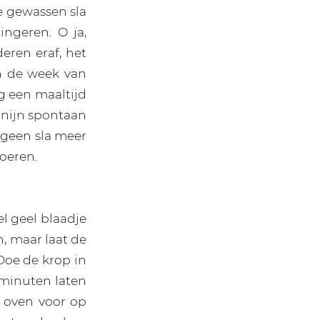
e gewassen sla
ingeren. O ja,
eren eraf, het
in de week van
g een maaltijd
onijn spontaan
 geen sla meer
voeren.
el geel blaadje
, maar laat de
 Doe de krop in
 minuten laten
e oven voor op