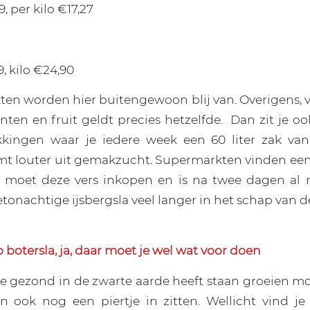
, per kilo €17,27
, kilo €24,90
en worden hier buitengewoon blij van. Overigens, 
nten en fruit geldt precies hetzelfde.
Dan zit je o
kkingen waar je iedere week een 60 liter zak van
t louter uit gemakzucht. Supermarkten vinden een 
e moet deze vers inkopen en is na twee dagen al 
betonachtige ijsbergsla veel langer in het schap van 
 botersla, ja, daar moet je wel wat voor doen
ie gezond in de zwarte aarde heeft staan groeien mo
n ook nog een piertje in zitten. Wellicht vind je