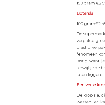
150 gram €2,59
Botersla
100 gram€2,49
De supermarkt
verpakte groe
plastic verpa
fenomeen kom
lastig want j
terwijl je de 
laten liggen.
Een verse krop
De krop sla, d
wassen, er ka