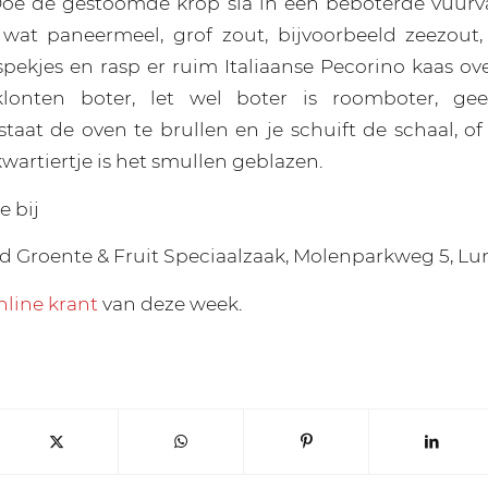
Doe de gestoomde krop sla in een beboterde vuurva
wat paneermeel, grof zout, bijvoorbeeld zeezout,
pekjes en rasp er ruim Italiaanse Pecorino kaas o
klonten boter, let wel boter is roomboter, ge
taat de oven te brullen en je schuift de schaal, of
wartiertje is het smullen geblazen.
e bij
Groente & Fruit Speciaalzaak, Molenparkweg 5, Lu
nline krant
van deze week.