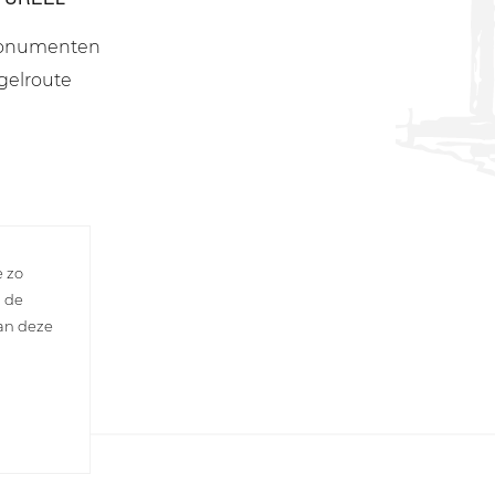
onumenten
gelroute
e zo
n de
van deze