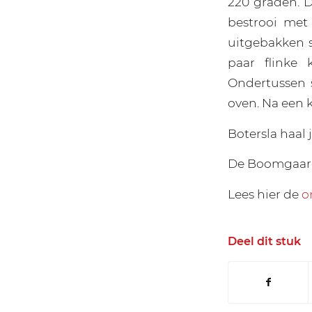
220 graden. 
bestrooi met 
uitgebakken s
paar flinke 
Ondertussen s
oven. Na een k
Botersla haal j
De Boomgaard 
Lees hier de
o
Deel dit stuk