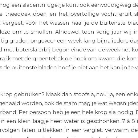
nog een slacentrifuge, je kunt ook eenvoudigweg d
 theedoek doen en het overtollige vocht eruit sl
t vergeet, vòòr het wassen haal je de buitenste blad
deze om te smullen. Alhoewel toen vorig jaar wij 
rtig graden ongeveer een week lang bijna iedere da
 met botersla erbij begon einde van de week het k
ra ik met de groentebak de hoek om kwam, die kon
fs de buitenste bladen hoef je niet aan het konijn te 
 krop gebruiken? Maak dan stoofsla, nou ja, een enk
gehaald worden, ook de stam mag je wat wegsnijden
erband. Per persoon heb je een hele krop sla nodig.
n een klein laagje heet water is geschonken. 7 à 8
volgen laten uitlekken in een vergiet. Verwarm d