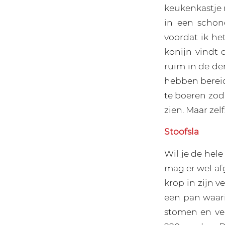
keukenkastje 
in een schone
voordat ik he
konijn vindt 
ruim in de de
hebben bereid
te boeren zod
zien. Maar zel
Stoofsla
Wil je de hele
mag er wel af
krop in zijn v
een pan waari
stomen en ver