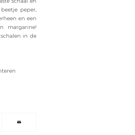
ste schaal en
 beetje peper,
verheen en een
en margarine!
 schalen in de
nteren