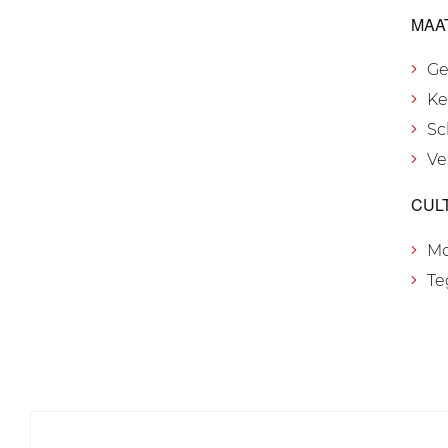
MAA
Ge
Ke
Sc
Ve
CUL
M
Te