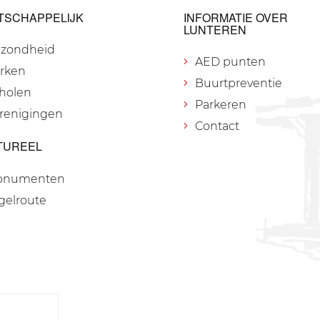
TSCHAPPELIJK
INFORMATIE OVER
LUNTEREN
zondheid
AED punten
rken
Buurtpreventie
holen
Parkeren
renigingen
Contact
TUREEL
onumenten
gelroute