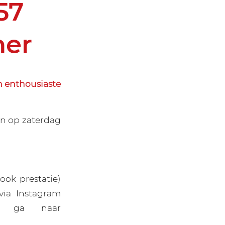
57
ner
n enthousiaste
en op zaterdag
ook prestatie)
via Instagram
 of ga naar