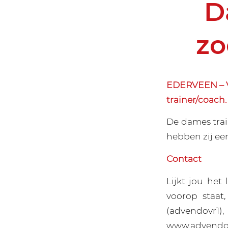
D
zo
EDERVEEN – Vo
trainer/coach. 
De dames trai
hebben zij een
Contact
Lijkt jou het
voorop staat
(advendovr
www.advendo