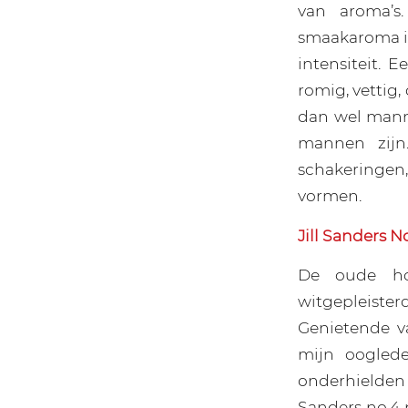
van aroma’s
smaakaroma is
intensiteit. E
romig, vettig,
dan wel manne
mannen zijn
schakeringen
vormen.
Jill Sanders N
De oude ho
witgepleiste
Genietende v
mijn ooglede
onderhielden 
Sanders no.4 