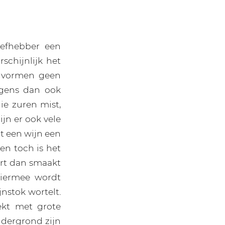
iefhebber een
schijnlijk het
n vormen geen
gens dan ook
ie zuren mist,
ijn er ook vele
at een wijn een
en toch is het
ort dan smaakt
 hiermee wordt
nstok wortelt.
ekt met grote
ndergrond zijn