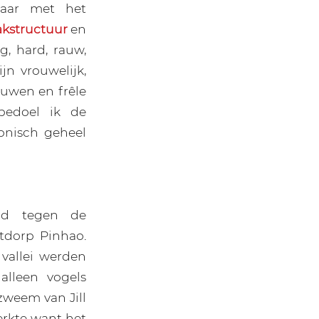
Maar met het
kstructuur
en
og, hard, rauw,
ijn
vrouwelijk,
ouwen en frêle
bedoel ik de
onisch geheel
ld tegen de
tdorp Pinhao.
vallei werden
alleen vogels
zweem van Jill
erkte want het