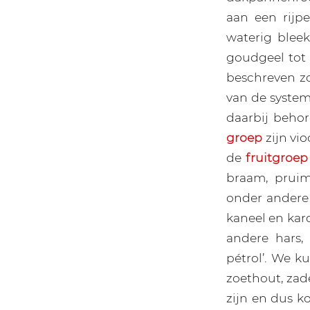
aan een rijp
waterig bleek
goudgeel tot 
beschreven z
van de system
daarbij behor
groep
zijn vio
de
fruitgroep
braam, pruim
onder andere a
kaneel en ka
andere hars,
pétrol’. We k
zoethout, zad
zijn en dus 