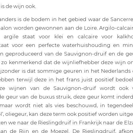
is de wijn ook.
anders is de bodem in het gebied waar de Sancerre
alon worden gewonnen aan de Loire. Argilo-calca
argile staat voor klei en calcaire voor kalk
taat voor een perfecte waterhuishouding en miner
n geproduceerd van de Sauvignon-druif en de geu
s zo kenmerkend dat de wijnliefhebber deze wijn on
ijzonder is dat sommige geuren in het Nederlands 
bben terwijl deze in het frans juist positief bedo
ze wijnen van de Sauvignon-druif wordt ook w
e geur van de buxus struik, deze geur komt inderd
 maar wordt niet als vies beschouwd, in tegendee
l’, oliegeur, kan deze term ook positief worden uitg
en we naar de Rieslingdruif in Frankrijk naar de Elz
 aan de Rijn en de Moezel. De Rieslingdruif, afko