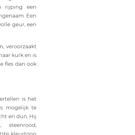
n rijping een
aangenaam. Een
olle geur, een
jn, veroorzaakt
aar kurk en is
e fles dan ook
rtellen is het
s mogelijk te
cht en dun. Hij
, steenrood,
tste kleurtoon