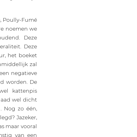
, Poully-Fumé
ire noemen we
houdend. Deze
aliteit. Deze
r, het boeket
middellijk zal
een negatieve
eld worden. De
el kattenpis
aad wel dicht
l. Nog zo één,
elegd? Jazeker,
as maar vooral
mstig van een