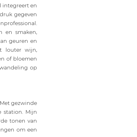
l integreert en
indruk gegeven
nprofessional.
n en smaken,
aan geuren en
 louter wijn,
ken of bloemen
swandeling op
s. Met gezwinde
 station. Mijn
erde tonen van
wongen om een