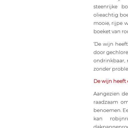
steenrijke b
olieachtig bo
mooie, rijpe 
boeket van ro
‘De wijn heeft
door gechlore
ondrinkbaar, 
zonder probl
De wijn heeft 
Aangezien de 
raadzaam om 
benoemen. Een 
kan robijnr
dakpannenrood