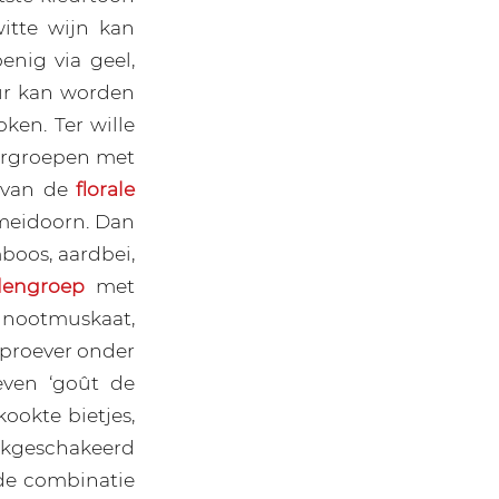
itte wijn kan
enig via geel,
eur kan worden
en. Ter wille
eurgroepen met
 van de
florale
n meidoorn. Dan
boos, aardbei,
dengroep
met
ls nootmuskaat,
proever onder
even ‘goût de
ookte bietjes,
ijkgeschakeerd
de combinatie