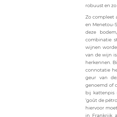
robuust en zo 
Zo compleet 
en Menetou-S
deze bodem, 
combinatie s
wijnen worde
van de wijn i
herkennen. B
connotatie he
geur van de
genoemd of d
bij kattenpis
‘goût de pétro
hiervoor moet
in Frankrijk