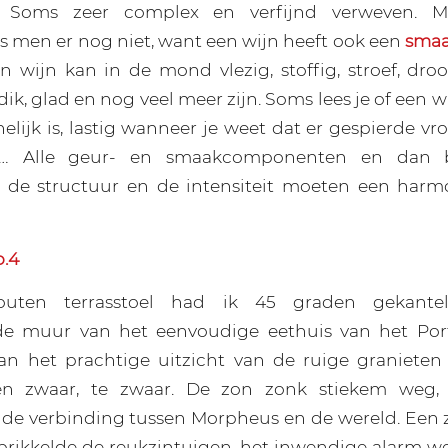
. Soms zeer complex en verfijnd verweven. 
 men er nog niet, want een wijn heeft ook een
smaa
en wijn kan in de mond vlezig, stoffig, stroef, dro
 dik, glad en nog veel meer zijn. Soms lees je of een w
lijk is, lastig wanneer je weet dat er gespierde vr
… Alle geur- en smaakcomponenten en dan 
, de structuur en de intensiteit moeten een harm
o.4
uten terrasstoel had ik 45 graden gekante
rde muur van het eenvoudige eethuis van het Por
an het prachtige uitzicht van de ruige granieten 
n zwaar, te zwaar. De zon zonk stiekem weg, 
de verbinding tussen Morpheus en de wereld. Een 
prikkelde de reukzintuigen, het inwendige alarm w