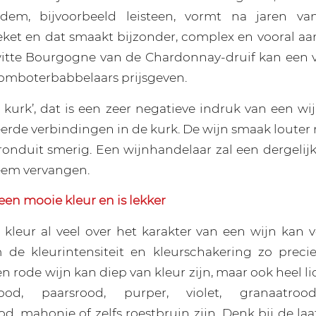
odem, bijvoorbeeld leisteen, vormt na jaren va
eket en dat smaakt bijzonder, complex en vooral 
witte Bourgogne van de Chardonnay-druif kan een v
omboterbabbelaars prijsgeven.
 kurk’, dat is een zeer negatieve indruk van een wi
erde verbindingen in de kurk. De wijn smaak louter n
ronduit smerig. Een wijnhandelaar zal een dergelijk
eem vervangen.
een mooie kleur en is lekker
kleur al veel over het karakter van een wijn kan ve
de kleurintensiteit en kleurschakering zo precie
rode wijn kan diep van kleur zijn, maar ook heel li
ood, paarsrood, purper, violet, granaatrood
, mahonie of zelfs roestbruin zijn. Denk bij de laa