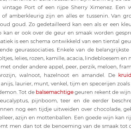
e vintage Port of een rijpe Sherry Ximenez. Een w
 of amberkleurig zijn en alles er tussenin. Van gro
oud goud. Zo gedetailleerd kan een als er een kl
o kan er ook over de geur en smaak worden gesprok
atiek is een schema ontwikkeld van een tiental g
ende geurassociaties. Enkele van de belangrijkste
oltjes, lelies, rozen, kamille, acacia, lindebloesem e
met onder andere appel, peer, perzik, meloen, fram
rozijn, walnoot, hazelnoot en amandel. De
krui
nijs, laurier, munt, venkel, tijm en specerijen zoa
rdemon. Tot de
balsemachtige
geuren rekent de wijn
 eucalyptus, pijnboom, teer en de eerder beschr
unnen nog een tijdje uitweiden over chocolade, gek
elleer, azijn en mottenballen. Een goede wijn kan r
komt men dan tot de benoeming van de smaak tot 