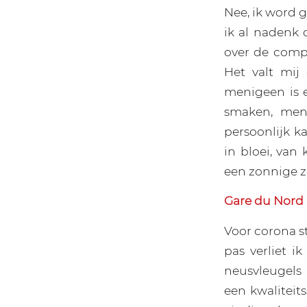
Nee, ik word g
ik al nadenk 
over de compl
Het valt mi
menigeen is 
smaken, men 
persoonlijk k
in bloei, va
een zonnige 
Gare du Nord
Voor corona st
pas verliet i
neusvleugels 
een kwalitei