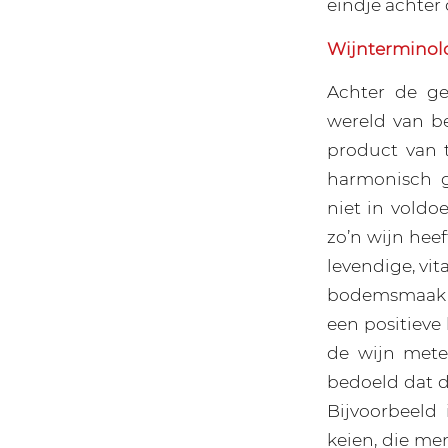
eindje achter
Wijnterminol
Achter de ge
wereld van be
product van 
harmonisch 
niet in voldo
zo’n wijn heef
levendige, vit
bodemsmaak he
een positieve
de wijn metee
bedoeld dat d
Bijvoorbeeld
keien, die me