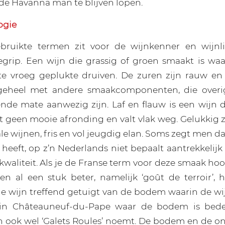
 de Havanna man te blijven lopen.
ogie
bruikte termen zit voor de wijnkenner en wijnl
grip. Een wijn die grassig of groen smaakt is waar
te vroeg geplukte druiven. De zuren zijn rauw e
geheel met andere smaakcomponenten, die overi
ende mate aanwezig zijn. Laf en flauw is een wijn d
t geen mooie afronding en valt vlak weg. Gelukkig z
ale wijnen, fris en vol jeugdig elan. Soms zegt men d
eft, op z’n Nederlands niet bepaalt aantrekkelijk 
 kwaliteit. Als je de Franse term voor deze smaak ho
n al een stuk beter, namelijk ‘goût de terroir’,
e wijn treffend getuigt van de bodem waarin de wij
 in Châteauneuf-du-Pape waar de bodem is bed
n ook wel ‘Galets Roules’ noemt. De bodem en de o