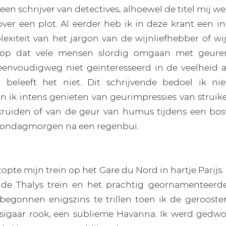
een schrijver van detectives, alhoewel de titel mij we
over een plot. Al eerder heb ik in deze krant een 
exiteit van het jargon van de wijnliefhebber of wij
j op dat vele mensen slordig omgaan met geure
eenvoudigweg niet geïnteresseerd in de veelheid 
beleeft het niet. Dit schrijvende bedoel ik niet
an ik intens genieten van geurimpressies van strui
n kruiden of van de geur van humus tijdens een bo
zondagmorgen na een regenbui.
opte mijn trein op het Gare du Nord in hartje Parij
k de Thalys trein en het prachtig geornamenteerde
begonnen enigszins te trillen toen ik de geroost
tssigaar rook, een sublieme Havanna. Ik werd ged