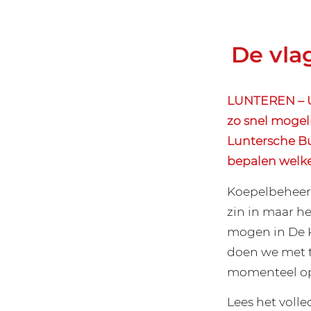
De vla
LUNTEREN – Ui
zo snel mogel
Luntersche Bu
bepalen welk
Koepelbeheerd
zin in maar he
mogen in De K
doen we met 
momenteel op
Lees het volle