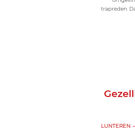
trapreden. D
Gezel
LUNTEREN – D