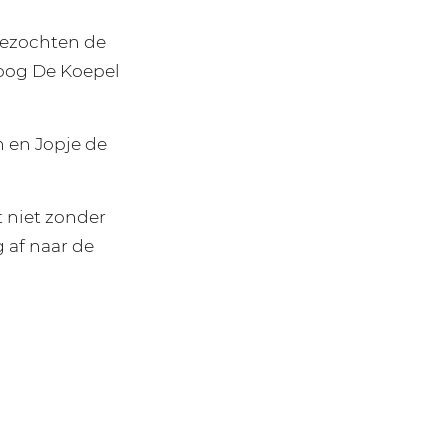
bezochten de
hoog De Koepel
n en Jopje de
t niet zonder
 af naar de