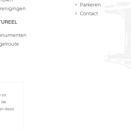
Parkeren
renigingen
Contact
TUREEL
onumenten
gelroute
e zo
n de
van deze