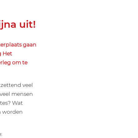
na uit!
terplaats gaan
g Het
rleg om te
zettend veel
oeveel mensen
utes? Wat
n worden
: