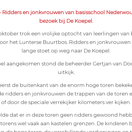
Ridders en jonkvrouwen van basisschool Nederwo
bezoek bij De Koepel.
ktober trok een vrolijke optocht van leerlingen van
or het Lunterse Buurtbos. Ridders en jonkvrouwen 
lange stoet op weg naar De Koepel.
pel aangekomen stond de beheerder Gertjan van Doo
uitkijk.
erst de buitenkant van de enorm hoge toren bekeke
 ridders en jonkvrouwen de trappen van de toren e
of door de speciale verrekijker kilometers ver kijken.
elde dat er in deze toren geen ridders gewoond heb
 torens wel vaak aan kastelen grenzen. De kinderen
, de hoge toren, de verschillende verdiepingen en 