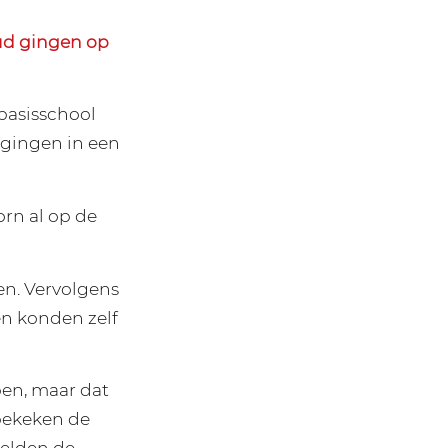
ud gingen op
 basisschool
gingen in een
rn al op de
n. Vervolgens
n konden zelf
ben, maar dat
 bekeken de
telden de