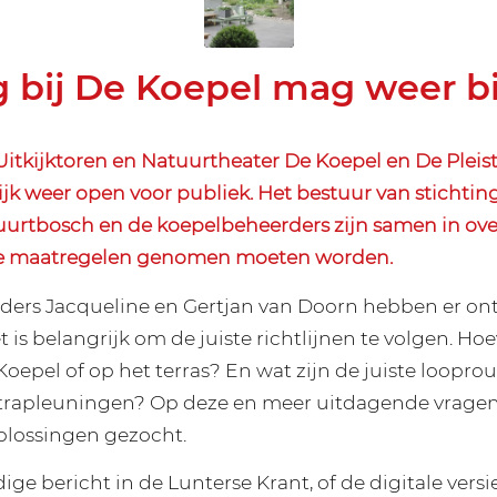
g bij De Koepel mag weer bij
tkijktoren en Natuurtheater De Koepel en De Pleis
ijk weer open voor publiek. Het bestuur van stichtin
urtbosch en de koepelbeheerders zijn samen in ove
e maatregelen genomen moeten worden.
ers Jacqueline en Gertjan van Doorn hebben er ont
t is belangrijk om de juiste richtlijnen te volgen. H
oepel of op het terras? En wat zijn de juiste loopro
trapleuningen? Op deze en meer uitdagende vrage
lossingen gezocht.
dige bericht in de Lunterse Krant, of de digitale versie