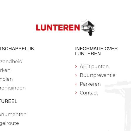
TSCHAPPELIJK
INFORMATIE OVER
LUNTEREN
zondheid
AED punten
rken
Buurtpreventie
holen
Parkeren
renigingen
Contact
TUREEL
onumenten
gelroute