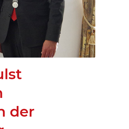
lst
n
n der