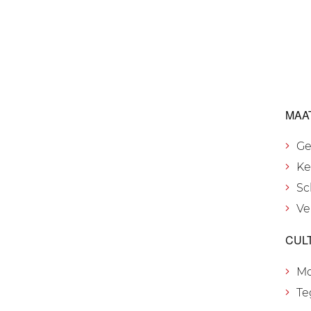
MAA
Ge
Ke
Sc
Ve
CUL
M
Te