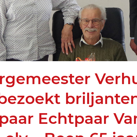
rgemeester Verhu
bezoekt briljante
paar Echtpaar Va