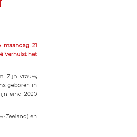
r
p maandag 21
é Verhulst het
. Zijn vrouw,
ens geboren in
ijn eind 2020
uw-Zeeland) en