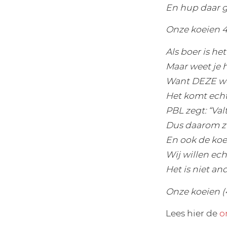
En hup daar 
Onze koeien 
Als boer is he
Maar weet je h
Want DEZE we
Het komt ech
PBL zegt: “Val
Dus daarom zit
En ook de koe
Wij willen ech
Het is niet an
Onze koeien (4
Lees hier de
o