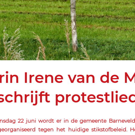
in Irene van de 
schrijft protestlie
sdag 22 juni wordt er in de gemeente Barneveld 
 georganiseerd tegen het huidige stikstofbeleid. 