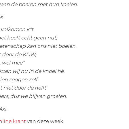
gaan de boeren met hun koeien.
4x
t volkomen k*t
et heeft echt geen nut,
tenschap kan ons niet boeien.
t door de KDW,
t wel mee”
ten wij nu in de knoei hè.
ien zeggen zelf
t niet door de helft
ders, dus we blijven groeien.
x).
nline krant
van deze week.