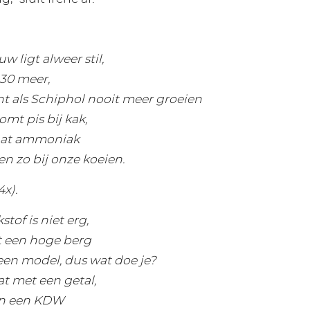
 ligt alweer stil,
30 meer,
ht als Schiphol nooit meer groeien
omt pis bij kak,
aat ammoniak
en zo bij onze koeien.
x).
stof is niet erg,
t een hoge berg
 een model, dus wat doe je?
t met een getal,
an een KDW