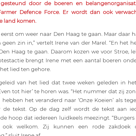
gesteund door de boeren en belangenorganisati
Farmer Defence Force. Er wordt dan ook verwac
le land komen.
s eerst om weer naar Den Haag te gaan. Maar daar 
geen zin in,” vertelt Irene van der Marel. “En het 
en Haag te gaan. Daarom kozen we voor Stroe, lek
otestactie brengt Irene met een aantal boeren ond
het lied ten gehore.
fgeleid van het lied dat twee weken geleden in het 
en tot hier’ te horen was. “Het nummer dat zij zo
j hebben het veranderd naar ‘Onze Koeien’ als tegen
er de tekst. Op de dag zelf wordt de tekst aan ie
 de hoop dat iedereen luidkeels meezingt. “Burgers
n ook welkom. Zij kunnen een rode zakdoek
” sluit Irene af.