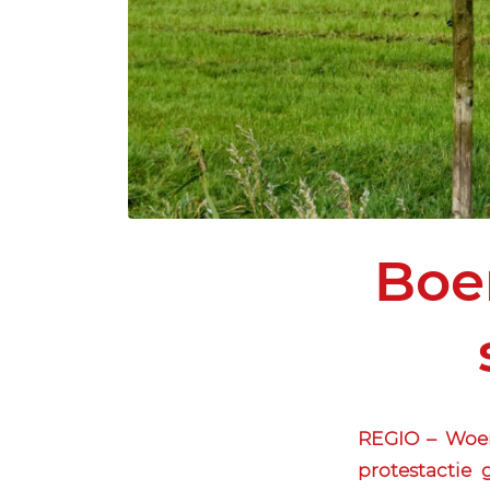
Boer
REGIO – Woen
protestactie