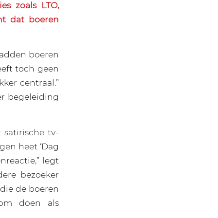
es zoals LTO,
ht dat boeren
hadden boeren
heeft toch geen
ker centraal.”
er begeleiding
satirische tv-
ngen heet ‘Dag
reactie,” legt
dere bezoeker
 die de boeren
 om doen als