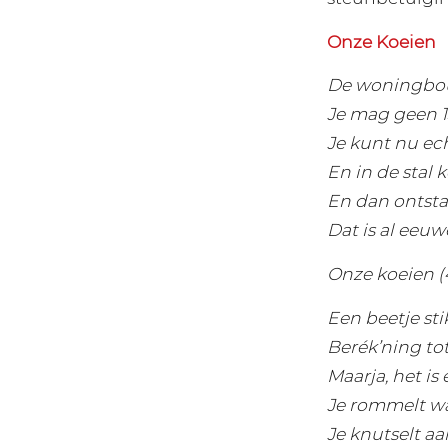
Onze Koeien
De woningbouw
Je mag geen 1
Je kunt nu ec
En in de stal k
En dan ontst
Dat is al eeuw
Onze koeien (4
Een beetje stik
Berék’ning to
Maarja, het is
Je rommelt wa
Je knutselt a