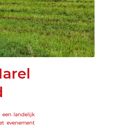
Marel
d
een landelijk
Het evenement