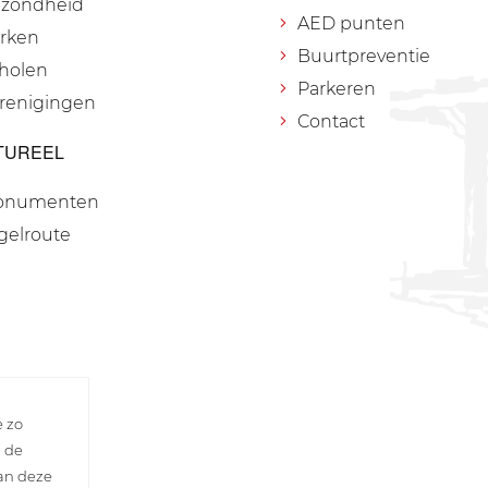
zondheid
AED punten
rken
Buurtpreventie
holen
Parkeren
renigingen
Contact
TUREEL
onumenten
gelroute
e zo
n de
van deze