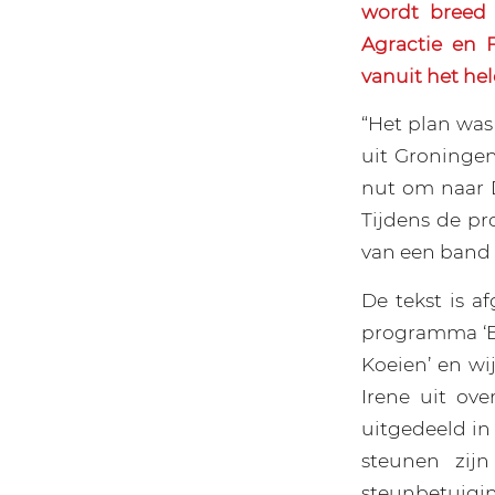
wordt breed 
Agractie en 
vanuit het he
“Het plan wa
uit Groningen 
nut om naar D
Tijdens de pr
van een band 
De tekst is a
programma ‘Ev
Koeien’ en wi
Irene uit ov
uitgedeeld in
steunen zij
steunbetuiging,