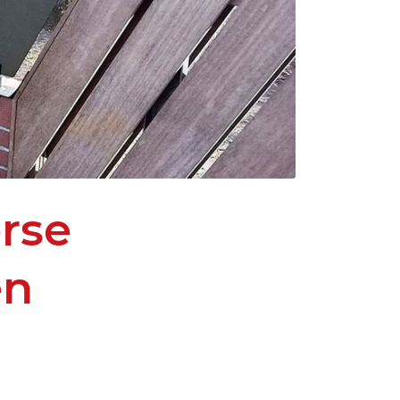
rse
en