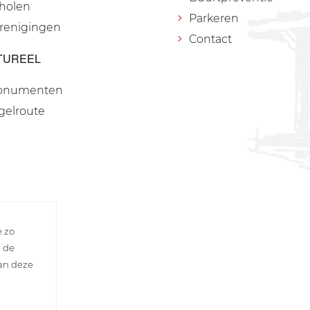
holen
Parkeren
renigingen
Contact
TUREEL
onumenten
gelroute
e zo
n de
van deze