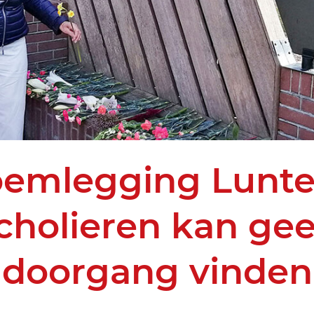
oemlegging Lunte
cholieren kan ge
doorgang vinden