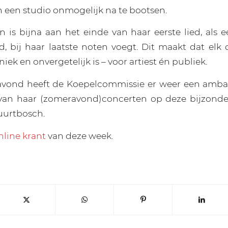
n een studio onmogelijk na te bootsen.
 is bijna aan het einde van haar eerste lied, als e
nd, bij haar laatste noten voegt. Dit maakt dat elk 
iek en onvergetelijk is – voor artiest én publiek.
avond heeft de Koepelcommissie er weer een ambas
van haar (zomeravond)concerten op deze bijzonder
uurtbosch.
nline krant
van deze week.