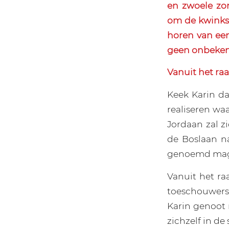
en zwoele zo
om de kwinksl
horen van een
geen onbeken
Vanuit het ra
Keek Karin da
realiseren wa
Jordaan zal z
de Boslaan na
genoemd mag 
Vanuit het ra
toeschouwers
Karin genoot 
zichzelf in de