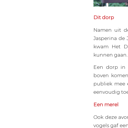
Dit dorp
Namen uit de
Jasperina de
kwam Het Do
kunnen gaan.
Een dorp in 
boven komen.
publiek mee 
eenvoudig to
Een merel
Ook deze avon
vogels gaf een