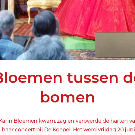
Bloemen tussen d
bomen
arin Bloemen kwam, zag en veroverde de harten va
haar concert bij De Koepel. Het werd vrijdag 20 juni