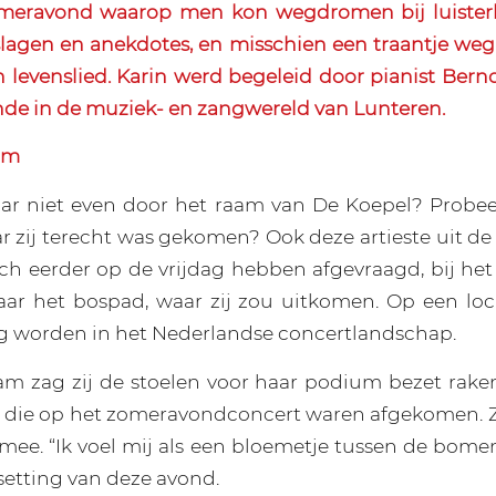
meravond waarop men kon wegdromen bij luisterli
agen en anekdotes, en misschien een traantje weg
 levenslied. Karin werd begeleid door pianist Bern
de in de muziek- en zangwereld van Lunteren.
am
ar niet even door het raam van De Koepel? Probee
ar zij terecht was gekomen? Ook deze artieste uit 
ich eerder op de vrijdag hebben afgevraagd, bij het
ar het bospad, waar zij zou uitkomen. Op een loc
worden in het Nederlandse concertlandschap.
am zag zij de stoelen voor haar podium bezet rake
 die op het zomeravondconcert waren afgekomen. Zi
mee. “Ik voel mij als een bloemetje tussen de bomen,
 setting van deze avond.