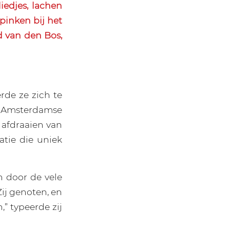
edjes, lachen
pinken bij het
d van den Bos,
rde ze zich te
de Amsterdamse
 afdraaien van
atie die uniek
n door de vele
j genoten, en
” typeerde zij