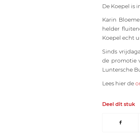
De Koepel is i
Karin Bloemen
helder fluite
Koepel echt un
Sinds vrijdag
de promotie 
Luntersche B
Lees hier de
o
Deel dit stuk