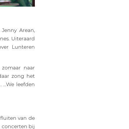
 Jenny Arean,
es. Uiteraard
ver Lunteren
r zomaar naar
daar zong het
. …We leefden
fluiten van de
n concerten bij