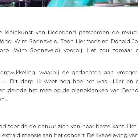
 kleinkunst van Nederland passeerden de revue:
 Jong, Wim Sonneveld, Toon Hermans en Donald Jon
rp (Wim Sonneveld) voorbij. Het zou zomaar o
ontwikkeling, waarbij de gedachten aan vroege
 … Dit dorp, ik weet nog hoe het was… Hier en 
en deinde het mee op de pianoklanken van Bernd
en…
d toonde de natuur zich van haar beste kant. Het 
 extra dimensie aan het concert. De livebeleving va