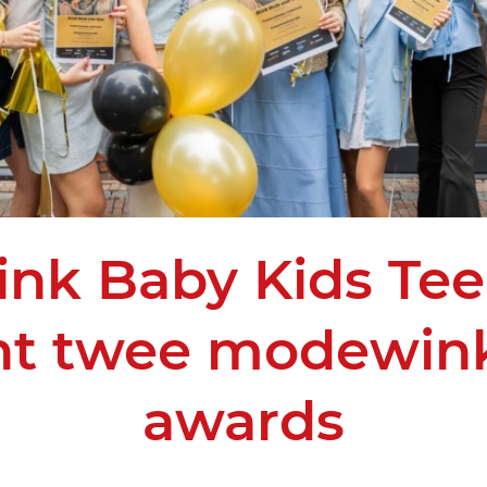
ink Baby Kids Te
nt twee modewink
awards