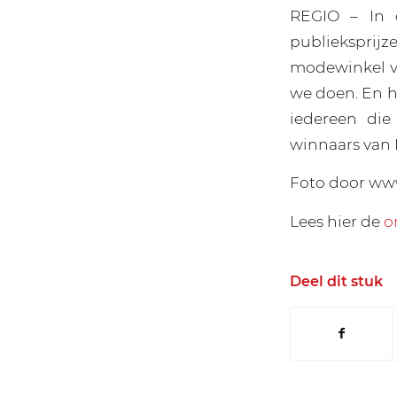
REGIO – In 
publieksprij
modewinkel va
we doen. En h
iedereen die
winnaars van 
Foto door www
Lees hier de
o
Deel dit stuk