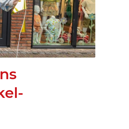
ens
el-