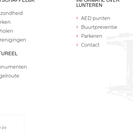
LUNTEREN
zondheid
AED punten
rken
Buurtpreventie
holen
Parkeren
renigingen
Contact
TUREEL
onumenten
gelroute
e zo