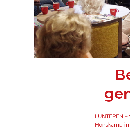
B
gen
LUNTEREN – V
Honskamp in L