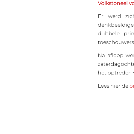
Volkstoneel v
Er werd zic
denkbeeldig
dubbele pri
toeschouwers 
Na afloop we
zaterdagochte
het optreden 
Lees hier de
o