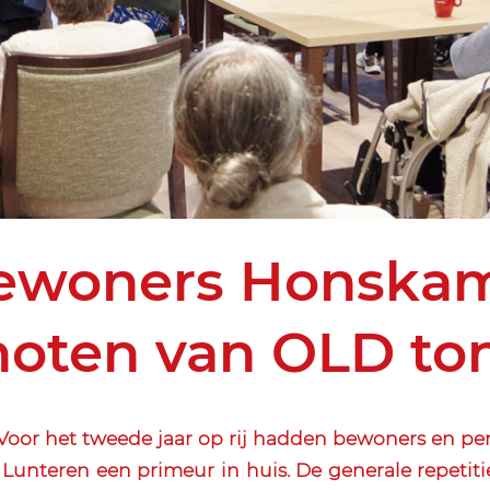
ewoners Honska
oten van OLD to
oor het tweede jaar op rij hadden bewoners en per
unteren een primeur in huis. De generale repetit