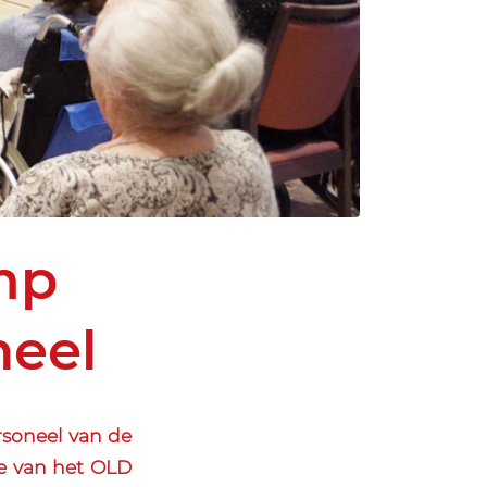
mp
neel
soneel van de
ie van het OLD