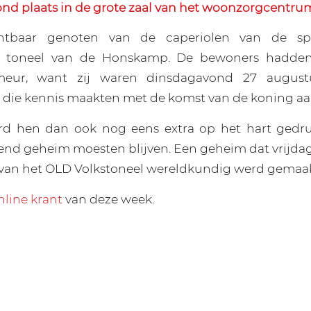
ond plaats in de grote zaal van het woonzorgcentru
htbaar genoten van de caperiolen van de sp
e toneel van de Honskamp. De bewoners hadden 
meur, want zij waren dinsdagavond 27 augustu
die kennis maakten met de komst van de koning aa
rd hen dan ook nog eens extra op het hart gedruk
nd geheim moesten blijven. Een geheim dat vrijda
van het OLD Volkstoneel wereldkundig werd gemaak
nline krant
van deze week.