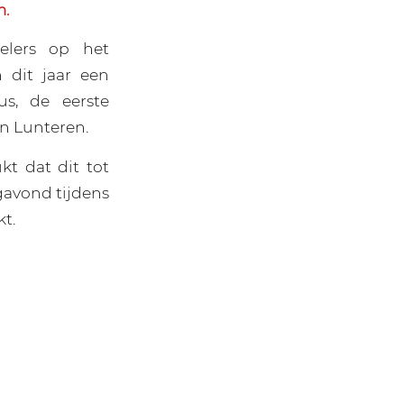
m.
elers op het
dit jaar een
s, de eerste
n Lunteren.
t dat dit tot
gavond tijdens
t.