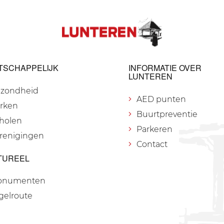
TSCHAPPELIJK
INFORMATIE OVER
LUNTEREN
zondheid
AED punten
rken
Buurtpreventie
holen
Parkeren
renigingen
Contact
TUREEL
onumenten
gelroute