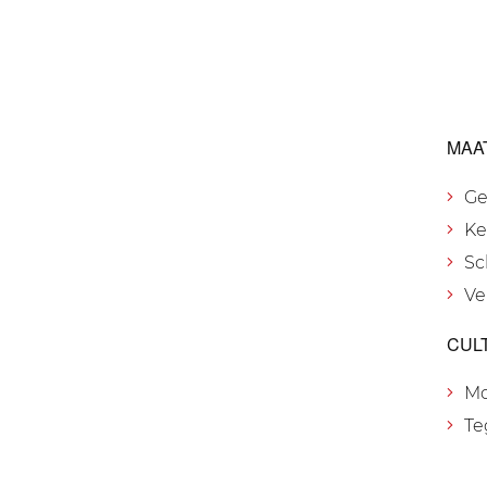
MAA
Ge
Ke
Sc
Ve
CUL
M
Te