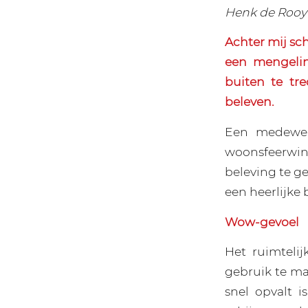
Henk de Rooy
Achter mij sch
een mengelin
buiten te tr
beleven.
Een medewer
woonsfeerwink
beleving te g
een heerlijke
Wow-gevoel
Het ruimtelij
gebruik te ma
snel opvalt i