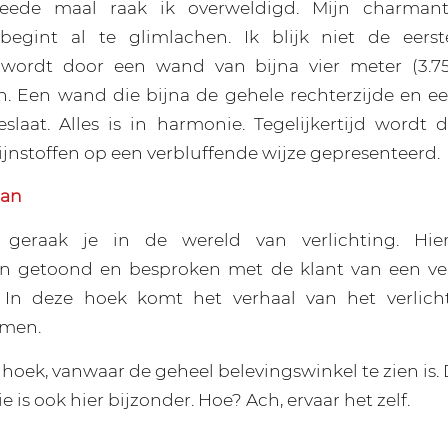
eede maal raak ik overweldigd. Mijn charman
 begint al te glimlachen. Ik blijk niet de eerst
wordt door een wand van bijna vier meter (3.75
n. Een wand die bijna de gehele rechterzijde en e
eslaat. Alles is in harmonie. Tegelijkertijd wordt 
ijnstoffen op een verbluffende wijze gepresenteerd.
lan
 geraak je in de wereld van verlichting. Hi
n getoond en besproken met de klant van een ver
. In deze hoek komt het verhaal van het verlich
amen.
 hoek, vanwaar de geheel belevingswinkel te zien is.
e is ook hier bijzonder. Hoe? Ach, ervaar het zelf.