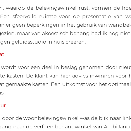
ren, waarop de belevingswinkel rust, vormen de ho
Een sfeervolle ruimte voor de presentatie van w
an er geen beperkingen in het gebruik van wandbek
gezien, maar van akoestisch behang had ik nog nie
igen geluidsstudio in huis creëren.
at
e wordt voor een deel in beslag genomen door nie
 kasten. De klant kan hier advies inwinnen voor 
at gemaakte kasten. Een uitkomst voor het optimaa
s.
eur
 door de woonbelevingswinkel was de blik naar lin
gang naar de verf- en behangwinkel van AmbiJance,