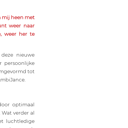
om mij heen met
unt weer naar
, weer her te
 deze nieuwe
r persoonlijke
 omgevormd tot
 AmbiJance.
 door optimaal
 Wat verder al
et luchtledige