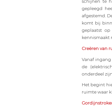
schijnen te 
gepleegd heef
afgestemd. De
komt bij binn
geplaatst op
kennismaakt m
Creëren van r
Vanaf ingang 
de (elektris
onderdeel zijn
Het begint hi
ruimte waar k
Gordijnstroke