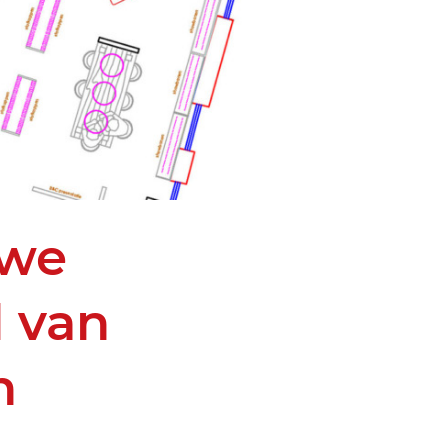
uwe
 van
n