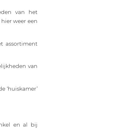
eden van het
 hier weer een
t assortiment
elijkheden van
de ‘huiskamer’
kel en al bij