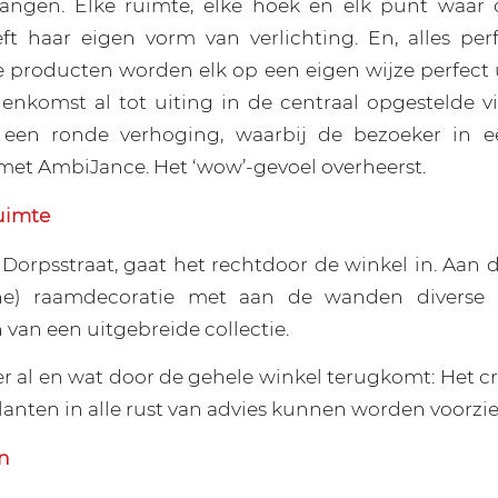
hangen. Elke ruimte, elke hoek en elk punt waar 
t haar eigen vorm van verlichting. En, alles per
 producten worden elk op een eigen wijze perfect u
enkomst al tot uiting in de centraal opgestelde vi
 een ronde verhoging, waarbij de bezoeker in 
et AmbiJance. Het ‘wow’-gevoel overheerst.
uimte
Dorpsstraat, gaat het rechtdoor de winkel in. Aan d
che) raamdecoratie met aan de wanden diverse
 van een uitgebreide collectie.
er al en wat door de gehele winkel terugkomt: Het c
lanten in alle rust van advies kunnen worden voorzie
n