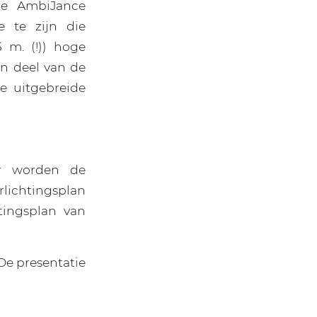
te AmbiJance
e te zijn die
 m. (!)) hoge
en deel van de
de uitgebreide
er worden de
lichtingsplan
tingsplan van
 De presentatie