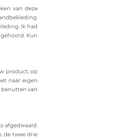
eken van deze
andbekleding.
leding. Ik had
t gehoord. Kun
uw product, op
het naar eigen
l benutten van
ks afgedwaald.
 de twee drie