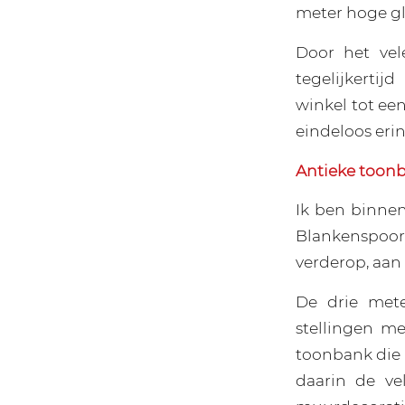
meter hoge gl
Door het vel
tegelijkerti
winkel tot een
eindeloos erin
Antieke toon
Ik ben binne
Blankenspoor
verderop, aan
De drie mete
stellingen m
toonbank die 
daarin de v