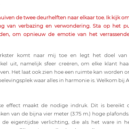
uiven de twee deurhelften naar elkaar toe. Ik kijk 
g van verbazing en verwondering. Sta op het p
eden, om opnieuw de emotie van het verrassende
kster komt naar mij toe en legt het doel van
el uit, namelijk sfeer creëren, om elke klant haa
even. Het laat ook zien hoe een ruimte kan worden
 belevingsplek waar alles in harmonie is. Welkom bij
ke effect maakt de nodige indruk. Dit is bereikt
ken van de bijna vier meter (3.75 m.) hoge plafonds.
s de eigentijdse verlichting, die als het ware in h