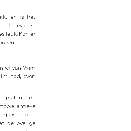
ikt en is het
on-belevings-
es leuk. Kon er
 boven.
inkel van Wim
Wim had, even
et plafond de
mooie antieke
hangkasten met
t de overige