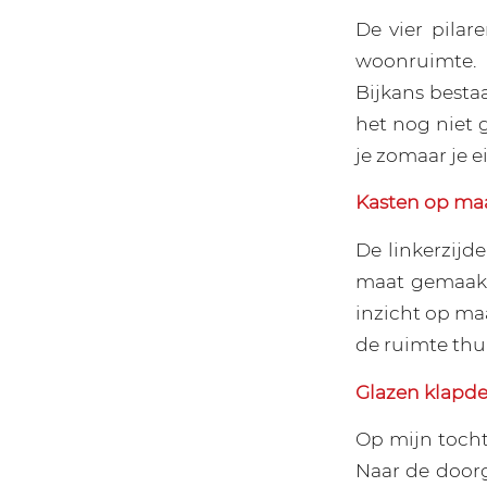
De vier pila
woonruimte. 
Bijkans besta
het nog niet 
je zomaar je e
Kasten op ma
De linkerzijd
maat gemaakte
inzicht op ma
de ruimte thui
Glazen klapd
Op mijn tocht
Naar de door