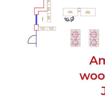
Am
woo