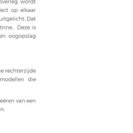
overleg wordt
fect op elkaar
itgelicht. Dat
trine. Deze is
een oogopslag
e rechterzijde
 modellen die
reëren van een
n.