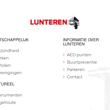
TSCHAPPELIJK
INFORMATIE OVER
LUNTEREN
zondheid
AED punten
rken
Buurtpreventie
holen
Parkeren
renigingen
Contact
TUREEL
onumenten
gelroute