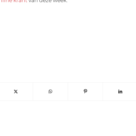
nline krant
van deze week.