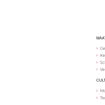
MAA
Ge
Ke
Sc
Ve
CUL
M
Te