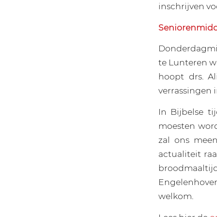
inschrijven v
Seniorenmidda
Donderdagmid
te Lunteren w
hoopt drs. A
verrassingen i
In Bijbelse t
moesten worde
zal ons meen
actualiteit r
broodmaaltijd
Engelenhoven (
welkom.