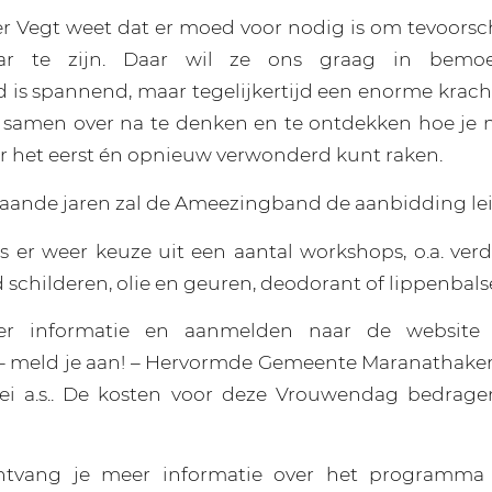
r Vegt weet dat er moed voor nodig is om tevoorsc
r te zijn. Daar wil ze ons graag in bemo
 is spannend, maar tegelijkertijd een enorme krac
r samen over na te denken en te ontdekken hoe je
r het eerst én opnieuw verwonderd kunt raken.
aande jaren zal de Ameezingband de aanbidding le
s er weer keuze uit een aantal workshops, o.a. ver
 schilderen, olie en geuren, deodorant of lippenba
r informatie en aanmelden naar de website
 meld je aan! – Hervormde Gemeente Maranathake
ei a.s.. De kosten voor deze Vrouwendag bedrage
ntvang je meer informatie over het programma 