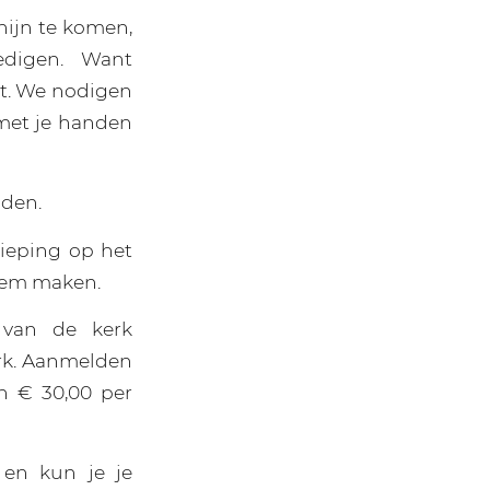
hijn te komen,
edigen. Want
ht. We nodigen
 met je handen
iden.
dieping op het
lsem maken.
 van de kerk
rk. Aanmelden
n € 30,00 per
en kun je je