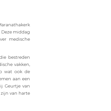
Maranathakerk
). Deze middag
over medische
 die bestreden
dische vakken,
rp wat ook de
 nemen aan een
ij Geurtje van
 zijn van harte