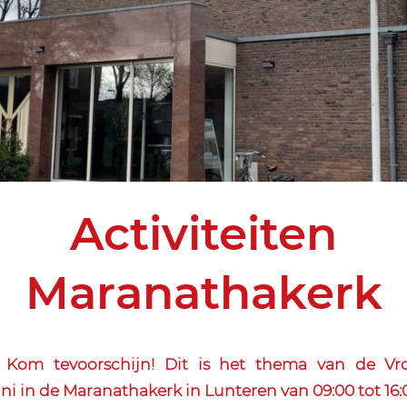
Activiteiten
Maranathakerk
Kom tevoorschijn! Dit is het thema van de V
ni in de Maranathakerk in Lunteren van 09:00 tot 16: