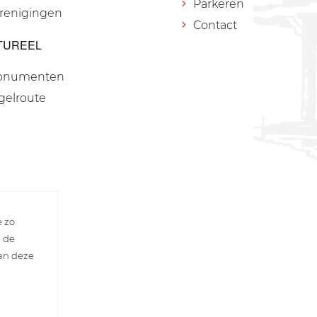
Parkeren
renigingen
Contact
TUREEL
onumenten
gelroute
e zo
n de
van deze