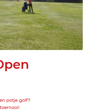
 Open
n potje golf?
ftoernooi!