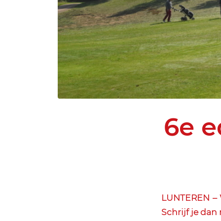
6e e
LUNTEREN – W
Schrijf je dan