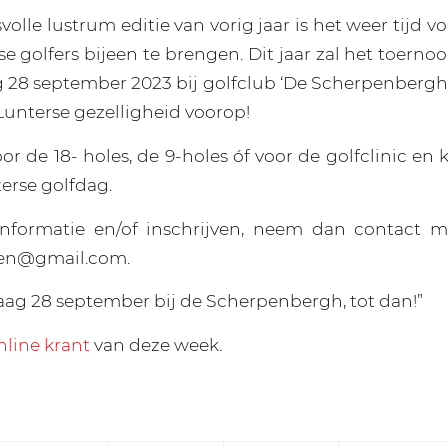
olle lustrum editie van vorig jaar is het weer tijd v
 golfers bijeen te brengen. Dit jaar zal het toerno
28 september 2023 bij golfclub ‘De Scherpenbergh’
Lunterse gezelligheid voorop!
voor de 18- holes, de 9-holes óf voor de golfclinic e
erse golfdag.
informatie en/of inschrijven, neem dan contact m
en@gmail.com.
raag 28 september bij de Scherpenbergh, tot dan!”
nline krant
van deze week.