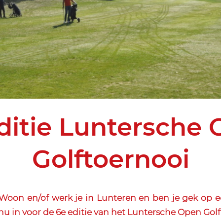
ditie Luntersche
Golftoernooi
oon en/of werk je in Lunteren en ben je gek op ee
 nu in voor de 6e editie van het Luntersche Open Gol