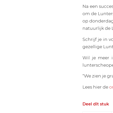
Na een succesv
om de Lunterse
op donderdag 
natuurlijk de 
Schrijf je in 
gezellige Lunt
Wil je meer 
lunterscheop
“We zien je g
Lees hier de
o
Deel dit stuk