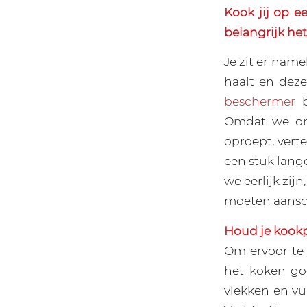
Kook jij op e
belangrijk he
Je zit er name
haalt en deze
beschermer
b
Omdat we ons
oproept, verte
een stuk lang
we eerlijk zij
moeten aansc
Houd je kook
Om ervoor te 
het koken goe
vlekken en vu