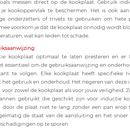
oals messen direct op de kookplaat. Gebruik ind
 je kookoppervlak te beschermen. Het is ook aa
ige onderzetters of trivets te gebruiken om hete
rmee voorkom je dat de kookplaat onnodig wordt bl
raturen, wat kan leiden tot schade.
iksaanwijzing
ie kookplaat optimaal te laten presteren en er 
het essentieel om de gebruiksaanwijzing en onderho
ant te volgen. Elke kookplaat heeft specifieke r
t het gebruik en onderhoud. Het negeren van deze i
n voor zowel de kookplaat als voor jouw veiligheid. 
pannen gebruikt die geschikt zijn voor inductie 
g door de plaat niet te lang zonder een pan erop t
gelmatig de staat van de aansluiting en het snoe
eschadigingen op te sporen.