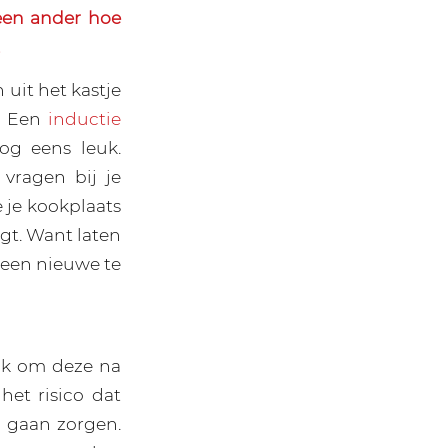
geen ander hoe
 uit het kastje
n. Een
inductie
og eens leuk.
vragen bij je
e je kookplaats
gt. Want laten
r een nieuwe te
ijk om deze na
het risico dat
n gaan zorgen.