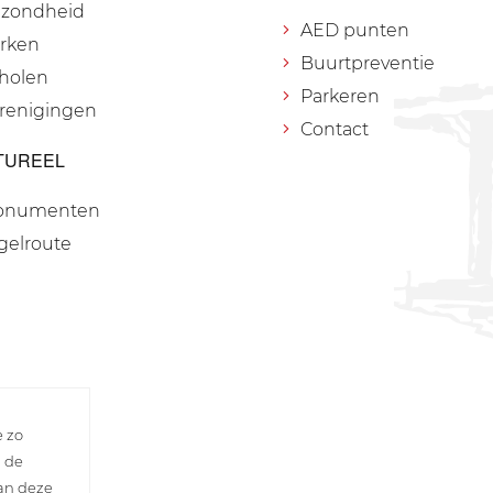
zondheid
AED punten
rken
Buurtpreventie
holen
Parkeren
renigingen
Contact
TUREEL
onumenten
gelroute
e zo
n de
van deze