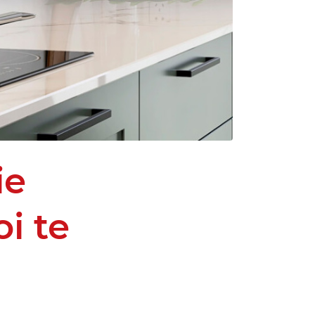
ie
i te