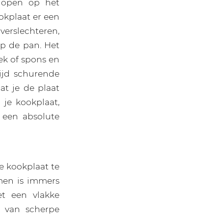
phopen op het
ookplaat er een
verslechteren,
p de pan. Het
ek of spons en
ijd schurende
at je de plaat
je kookplaat,
een absolute
e kookplaat te
men is immers
t een vlakke
k van scherpe