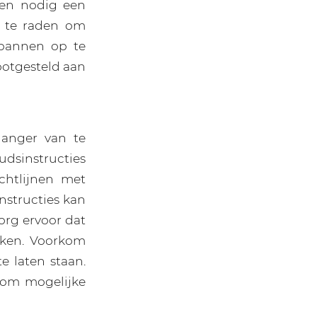
ien nodig een
n te raden om
 pannen op te
ootgesteld aan
langer van te
udsinstructies
ichtlijnen met
nstructies kan
Zorg ervoor dat
koken. Voorkom
e laten staan.
r om mogelijke