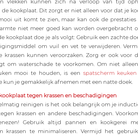
 en vlekken kunnen zich na verloop van tijd o
de kookplaat. Dit zorgt er niet alleen voor dat je k
ooi uit komt te zien, maar kan ook de prestaties 
armte niet meer goed kan worden overgebracht o
de kookplaat doe je als volgt: Gebruik een zachte do
nigingsmiddel om vuil en vet te verwijderen. Verm
e krassen kunnen veroorzaken. Zorg er ook voor d
ogt om waterschade te voorkomen. Om niet alleen 
uken mooi te houden, is een
spatscherm keuken
e kun je gemakkelijk afnemen met een natte doek.
kookplaat tegen krassen en beschadigingen
elmatig reinigen is het ook belangrijk om je inducti
egen krassen en andere beschadigingen. Voorko
enezen! Gebruik altijd pannen en kookgerei me
 krassen te minimaliseren. Vermijd het gebrui