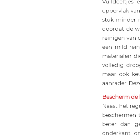
Vuildeeltjes
oppervlak van 
stuk minder m
doordat de w
reinigen van 
een mild rei
materialen di
volledig dro
maar ook ke
aanrader. Dez
Bescherm de 
Naast het reg
beschermen t
beter dan g
onderkant om