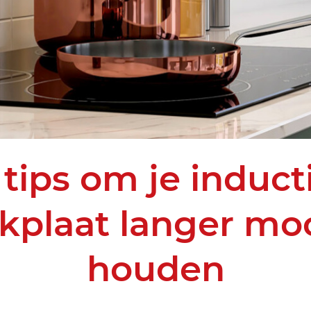
 tips om je induct
kplaat langer moo
houden