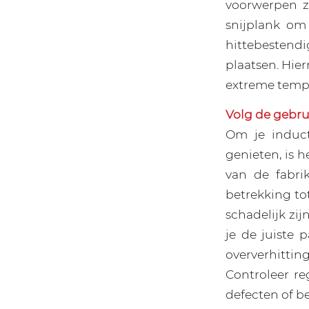
voorwerpen z
snijplank om
hittebestend
plaatsen. Hie
extreme tempe
Volg de gebru
Om je induct
genieten, is 
van de fabrik
betrekking to
schadelijk zij
je de juiste 
oververhittin
Controleer re
defecten of b