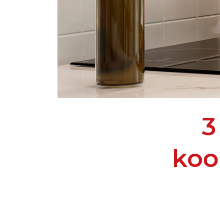
3
koo