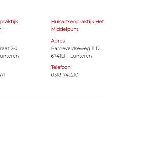
praktijk
Huisartsenpraktijk Het
m
Middelpunt
Adres:
raat 2-J
Barneveldseweg 11 D
unteren
6741LH Lunteren
Telefoon:
471
0318-745210