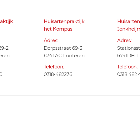
aktijk
Huisartenpraktijk
Huisarten
het Kompas
Jonkheij
Adres:
Adres:
69-2
Dorpsstraat 69-3
Stationsst
eren
6741 AC Lunteren
6741DH L
Telefoon:
Telefoon:
60
0318-482276
0318 482 