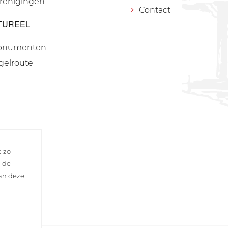
renigingen
Contact
TUREEL
onumenten
gelroute
e zo
n de
van deze