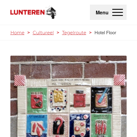
Menu
Hotel Floor
Home
>
Cultureel
>
Tegelroute
>