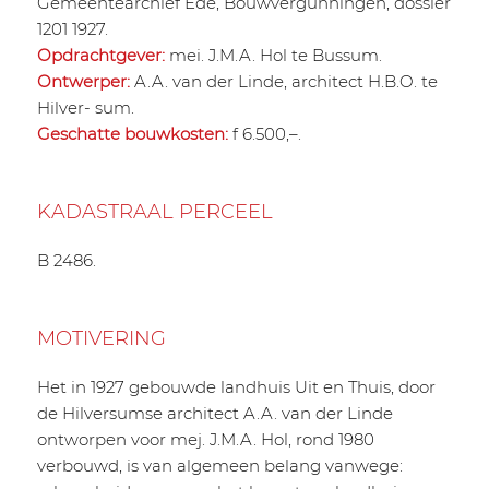
Gemeentearchief Ede, Bouwvergunningen, dossier
1201 1927.
Opdrachtgever:
mei. J.M.A. Hol te Bussum.
Ontwerper:
A.A. van der Linde, architect H.B.O. te
Hilver- sum.
Geschatte bouwkosten:
f 6.500,–.
KADASTRAAL PERCEEL
B 2486.
MOTIVERING
Het in 1927 gebouwde landhuis Uit en Thuis, door
de Hilversumse architect A.A. van der Linde
ontworpen voor mej. J.M.A. Hol, rond 1980
verbouwd, is van algemeen belang vanwege: