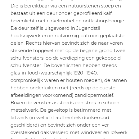
Die is bereikbaar via een natuurstenen stoep en
bestaat uit een deur onder geprofileerd kalf,
bovenlicht met cirkelmotief en ontlastingsboogje.
De deur zelf is uitgevoerd in Jugendstil
houtsnijwerk en in ruitvormig patroon geplaatste
delen. Rechts hiervan bevindt zich de naar voren
stekende topgevel met op de begane grond twee
schuifvensters, op de verdieping een gekoppeld
schuifvenster. De bovenlichten hebben steeds
glas-in-Iood (waarschijnlijk 1920- 1940,
oorspronkelijk waren er houten roeden), de ramen
hebben onderluiken met (reeds op de oudste
afbeeldingen voorkomend) zandlopermotief.
Boven de vensters is steeds een strek in schoon
metselwerk. De geveltop is betimmerd met
latwerk (in wellicht authentiek donkerrood
geschilderd) en bevindt zich onder een ver
overstekend dak versierd met windveer en lofwerk