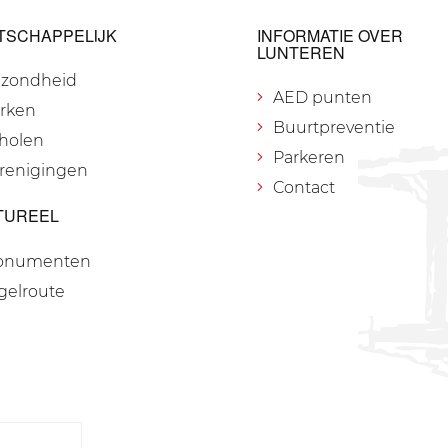
TSCHAPPELIJK
INFORMATIE OVER
LUNTEREN
zondheid
AED punten
rken
Buurtpreventie
holen
Parkeren
renigingen
Contact
TUREEL
onumenten
gelroute