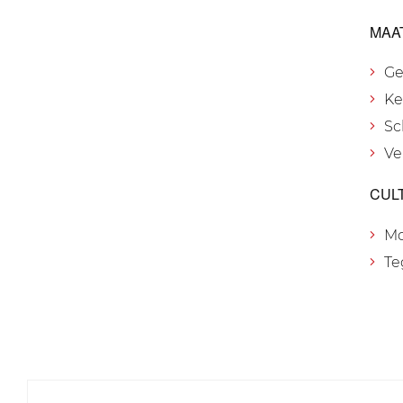
MAA
Ge
Ke
Sc
Ve
CUL
M
Te