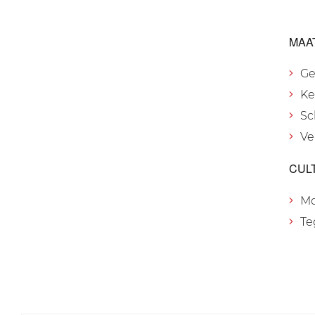
MAA
Ge
Ke
Sc
Ve
CUL
M
Te