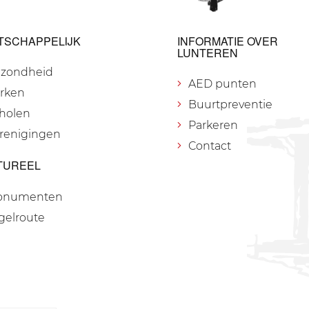
TSCHAPPELIJK
INFORMATIE OVER
LUNTEREN
zondheid
AED punten
rken
Buurtpreventie
holen
Parkeren
renigingen
Contact
TUREEL
onumenten
gelroute