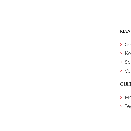
MAA
Ge
Ke
Sc
Ve
CUL
M
Te