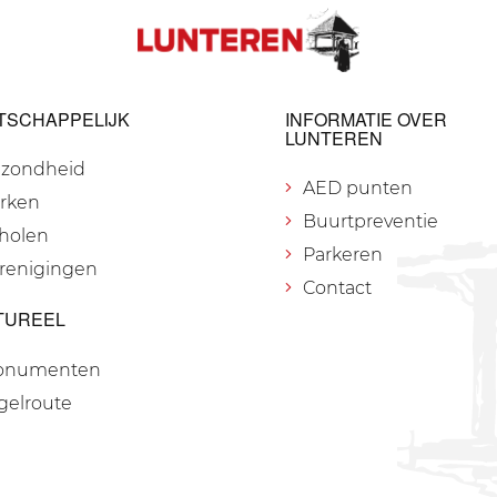
TSCHAPPELIJK
INFORMATIE OVER
LUNTEREN
zondheid
AED punten
rken
Buurtpreventie
holen
Parkeren
renigingen
Contact
TUREEL
onumenten
gelroute