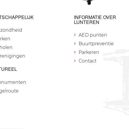
TSCHAPPELIJK
INFORMATIE OVER
LUNTEREN
zondheid
AED punten
rken
Buurtpreventie
holen
Parkeren
renigingen
Contact
TUREEL
onumenten
gelroute