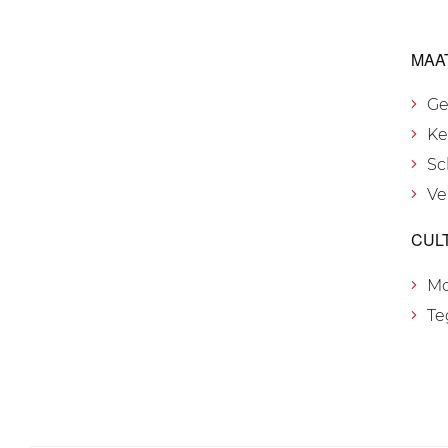
MAA
Ge
Ke
Sc
Ve
CUL
M
Te