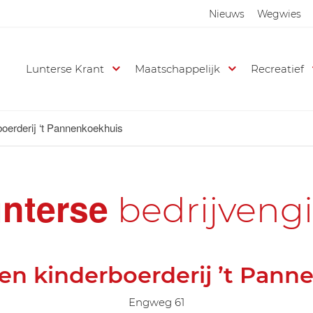
Nieuws
Wegwies
Lunterse Krant
Maatschappelijk
Recreatief
boerderij ‘t Pannenkoekhuis
nterse
bedrijveng
 en kinderboerderij ’t Pann
Engweg 61