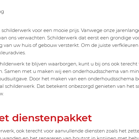
ng
t schilderwerk voor een mooie prijs. Vanwege onze jarenlange
 van ons verwachten. Schilderwerk dat eerst een grondige 
ing van uw huis of gebouw versterkt. Om de juiste verfkleure
kleuradvies.
hilderwerk te blijven waarborgen, kunt u bij ons ook terech
. Samen met u maken wij een onderhoudsschema van minimaa
houdsuitgave. Door het maken van een onderhoudsschema bent
al schilderwerk. Dat betekent onbezorgd genieten van het 
w.
et dienstenpakket
erwerk, ook terecht voor aanvullende diensten zoals het zett
wanden en het repareren van houtrot in kozijnen met behul