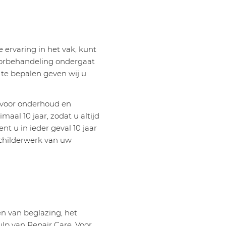
 ervaring in het vak, kunt
voorbehandeling ondergaat
n te bepalen geven wij u
t voor onderhoud en
l 10 jaar, zodat u altijd
 u in ieder geval 10 jaar
schilderwerk van uw
en van beglazing, het
p van Repair Care. Voor