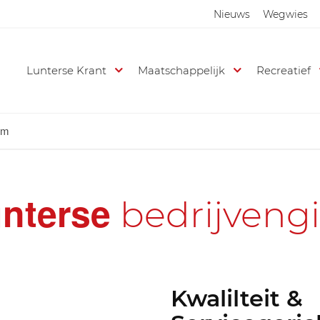
Nieuws
Wegwies
Lunterse Krant
Maatschappelijk
Recreatief
iem
nterse
bedrijveng
Kwalilteit &