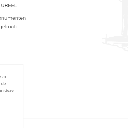
TUREEL
onumenten
gelroute
e zo
n de
van deze