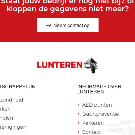
Staat jouw bedrijf er nog niet bij? of
kloppen de gegevens niet meer?
Neem contact op
TSCHAPPELIJK
INFORMATIE OVER
LUNTEREN
zondheid
AED punten
rken
Buurtpreventie
holen
Parkeren
renigingen
Contact