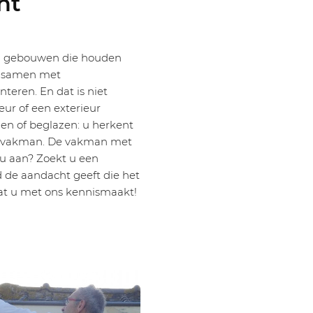
ht
n gebouwen die houden
g samen met
nteren. En dat is niet
eur of een exterieur
en of beglazen: u herkent
e vakman. De vakman met
 u aan? Zoekt u een
d de aandacht geeft die het
dat u met ons kennismaakt!