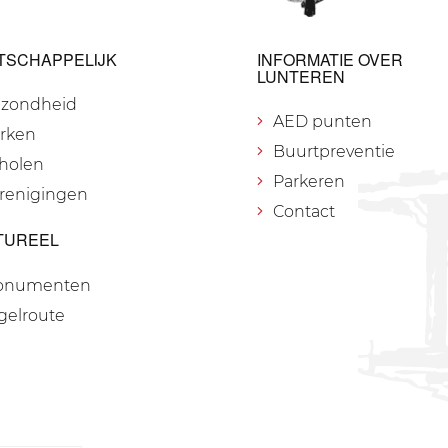
TSCHAPPELIJK
INFORMATIE OVER
LUNTEREN
zondheid
AED punten
rken
Buurtpreventie
holen
Parkeren
renigingen
Contact
TUREEL
onumenten
gelroute