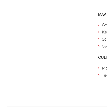
MAA
Ge
Ke
Sc
Ve
CUL
M
Te